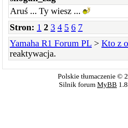
Aruś ... Ty wiesz ...
Stron:
1
2
3
4
5
6
7
Yamaha R1 Forum PL
>
Kto z o
reaktywacja.
Polskie tłumaczenie ©
Silnik forum
MyBB
1.8