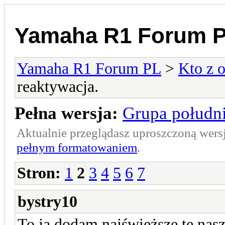
Yamaha R1 Forum 
Yamaha R1 Forum PL
>
Kto z o
reaktywacja.
Pełna wersja:
Grupa południ
Aktualnie przeglądasz uproszczoną wers
pełnym formatowaniem
.
Stron:
1
2
3
4
5
6
7
bystry10
To ja dodam najświeższe te nas