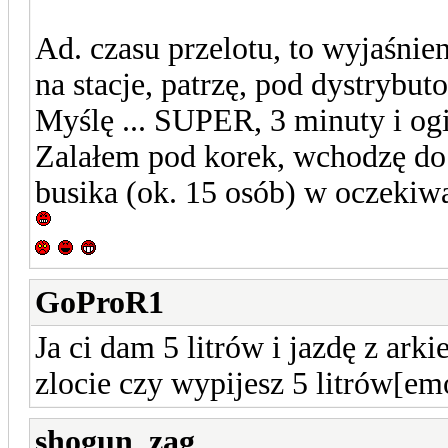
Ad. czasu przelotu, to wyjaśnie
na stacje, patrzę, pod dystrybut
Myślę ... SUPER, 3 minuty i ogi
Zalałem pod korek, wchodzę do ś
busika (ok. 15 osób) w oczekiw
GoProR1
Ja ci dam 5 litrów i jazdę z a
zlocie czy wypijesz 5 litrów[em
shogun_zag