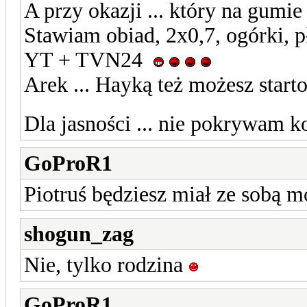
A przy okazji ... który na gum
Stawiam obiad, 2x0,7, ogórki, 
YT + TVN24
Arek ... Hayką też możesz star
Dla jasności ... nie pokrywam
GoProR1
Piotruś będziesz miał ze sobą 
shogun_zag
Nie, tylko rodzina
GoProR1