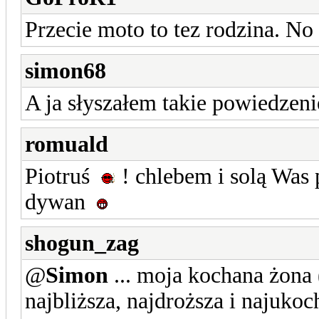
Przecie moto to tez rodzina. No 
simon68
A ja słyszałem takie powiedzenie
romuald
Piotruś
! chlebem i solą Wa
dywan
shogun_zag
@
Simon
... moja kochana żona 
najbliższa, najdroższa i najuko