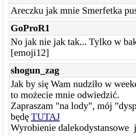
Areczku jak mnie Smerfetka puśc
GoProR1
No jak nie jak tak... Tylko w b
[emoji12]
shogun_zag
Jak by się Wam nudziło w weeken
to możecie mnie odwiedzić.
Zapraszam "na lody", mój "dysp
będę
TUTAJ
Wyrobienie dalekodystansowe ju