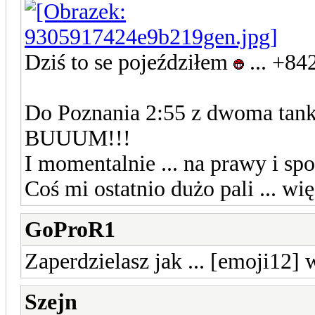
Dziś to se pojeździłem
... +8
Do Poznania 2:55 z dwoma tanko
BUUUM!!!
I momentalnie ... na prawy i spo
Coś mi ostatnio dużo pali ... wi
GoProR1
Zaperdzielasz jak ... [emoji12] w
Szejn