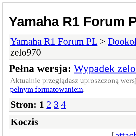
Yamaha R1 Forum 
Yamaha R1 Forum PL
>
Dookoł
zelo970
Pełna wersja:
Wypadek zel
Aktualnie przeglądasz uproszczoną wers
pełnym formatowaniem
.
Stron:
1
2
3
4
Koczis
[
atta