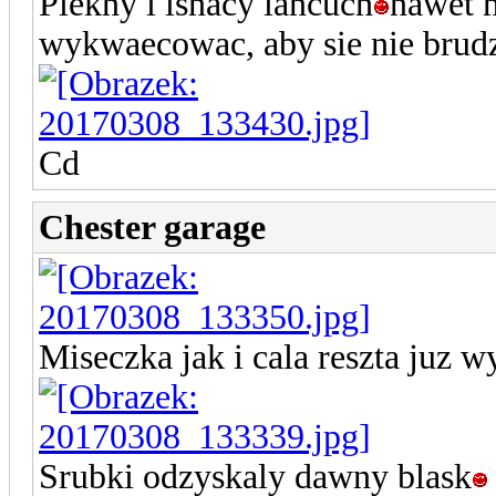
Piekny i lsnacy lancuch
nawet n
wykwaecowac, aby sie nie brudz
Cd
Chester garage
Miseczka jak i cala reszta juz 
Srubki odzyskaly dawny blask