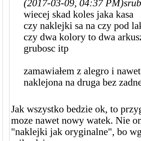
(2017-03-09, 04:37 PM)
srub
wiecej skad koles jaka kasa
czy naklejki sa na czy pod lak
czy dwa kolory to dwa arkusz
grubosc itp
zamawiałem z alegro i nawet
naklejona na druga bez zadnej
Jak wszystko bedzie ok, to przy
moze nawet nowy watek. Nie om
"naklejki jak oryginalne", bo wg