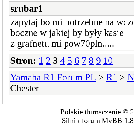
srubar1
zapytaj bo mi potrzebne na wczo
boczne w jakiej by były kasie
z grafnetu mi pow70pln.....
Stron:
1
2
3
4
5
6
7
8
9
10
Yamaha R1 Forum PL
>
R1
>
N
Chester
Polskie tłumaczenie ©
Silnik forum
MyBB
1.8