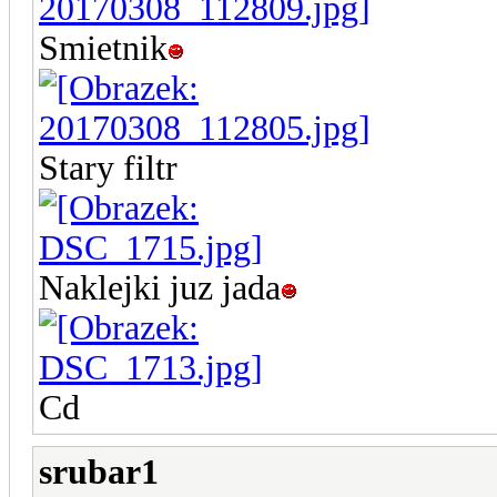
Smietnik
Stary filtr
Naklejki juz jada
Cd
srubar1