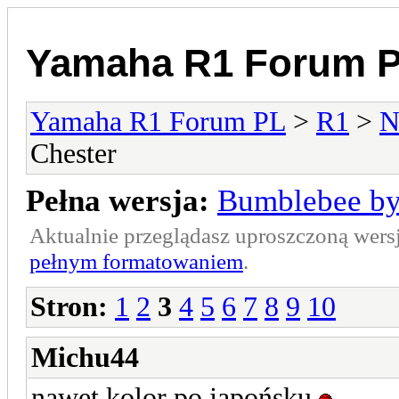
Yamaha R1 Forum 
Yamaha R1 Forum PL
>
R1
>
N
Chester
Pełna wersja:
Bumblebee by
Aktualnie przeglądasz uproszczoną wers
pełnym formatowaniem
.
Stron:
1
2
3
4
5
6
7
8
9
10
Michu44
nawet kolor po japońsku