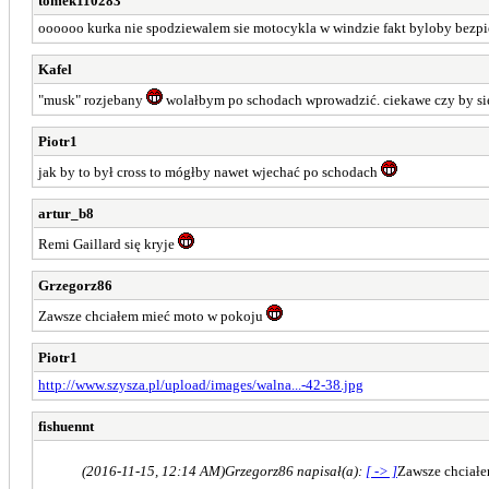
tomek110283
oooooo kurka nie spodziewalem sie motocykla w windzie fakt byloby bezpie
Kafel
"musk" rozjebany
wolałbym po schodach wprowadzić. ciekawe czy by się
Piotr1
jak by to był cross to mógłby nawet wjechać po schodach
artur_b8
Remi Gaillard się kryje
Grzegorz86
Zawsze chciałem mieć moto w pokoju
Piotr1
http://www.szysza.pl/upload/images/walna...-42-38.jpg
fishuennt
(2016-11-15, 12:14 AM)
Grzegorz86 napisał(a):
[ -> ]
Zawsze chciał