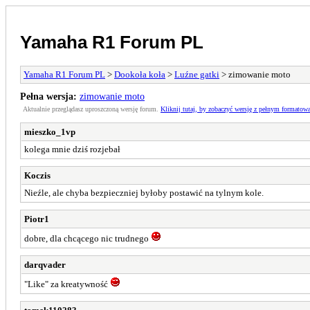
Yamaha R1 Forum PL
Yamaha R1 Forum PL
>
Dookoła koła
>
Luźne gatki
> zimowanie moto
Pełna wersja:
zimowanie moto
Aktualnie przeglądasz uproszczoną wersję forum.
Kliknij tutaj, by zobaczyć wersję z pełnym formatow
mieszko_1vp
kolega mnie dziś rozjebał
Koczis
Nieźle, ale chyba bezpieczniej byłoby postawić na tylnym kole.
Piotr1
dobre, dla chcącego nic trudnego
darqvader
"Like" za kreatywność