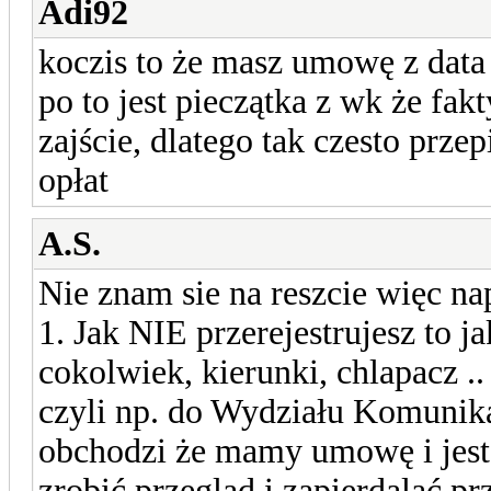
Adi92
koczis to że masz umowę z data
po to jest pieczątka z wk że fak
zajście, dlatego tak czesto prz
opłat
A.S.
Nie znam sie na reszcie więc na
1. Jak NIE przerejestrujesz to j
cokolwiek, kierunki, chlapacz
czyli np. do Wydziału Komunika
obchodzi że mamy umowę i jest
zrobić przegląd i zapierdalać pr