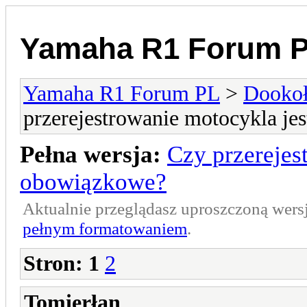
Yamaha R1 Forum 
Yamaha R1 Forum PL
>
Dookoł
przerejestrowanie motocykla je
Pełna wersja:
Czy przerejes
obowiązkowe?
Aktualnie przeglądasz uproszczoną wers
pełnym formatowaniem
.
Stron:
1
2
Tomierłan