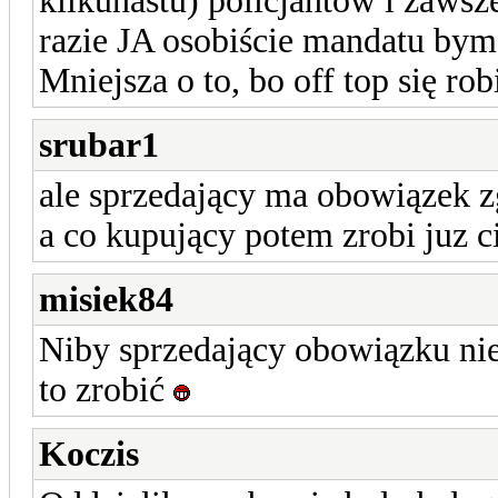
kilkunastu) policjantów i zawsz
razie JA osobiście mandatu bym 
Mniejsza o to, bo off top się rob
srubar1
ale sprzedający ma obowiązek zg
a co kupujący potem zrobi juz c
misiek84
Niby sprzedający obowiązku ni
to zrobić
Koczis