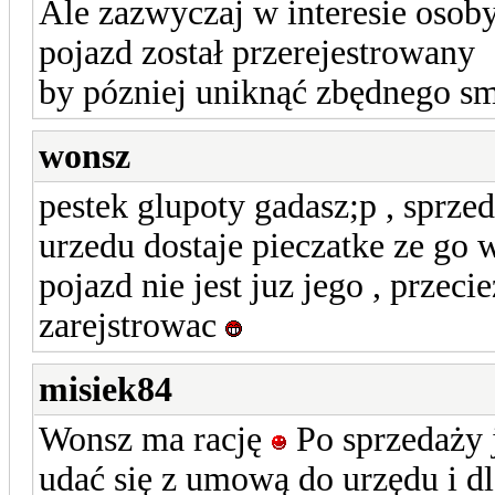
Ale zazwyczaj w interesie osoby
pojazd został przerejestrowany
by pózniej uniknąć zbędnego s
wonsz
pestek glupoty gadasz;p , sprze
urzedu dostaje pieczatke ze go 
pojazd nie jest juz jego , przec
zarejstrowac
misiek84
Wonsz ma rację
Po sprzedaży 
udać się z umową do urzędu i d