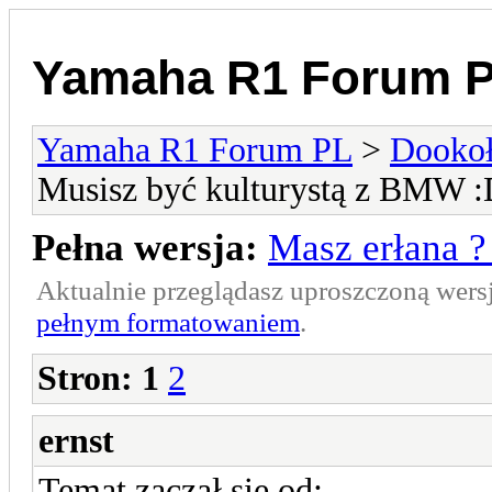
Yamaha R1 Forum 
Yamaha R1 Forum PL
>
Dookoł
Musisz być kulturystą z BMW 
Pełna wersja:
Masz erłana ?
Aktualnie przeglądasz uproszczoną wers
pełnym formatowaniem
.
Stron:
1
2
ernst
Temat zaczął się od: