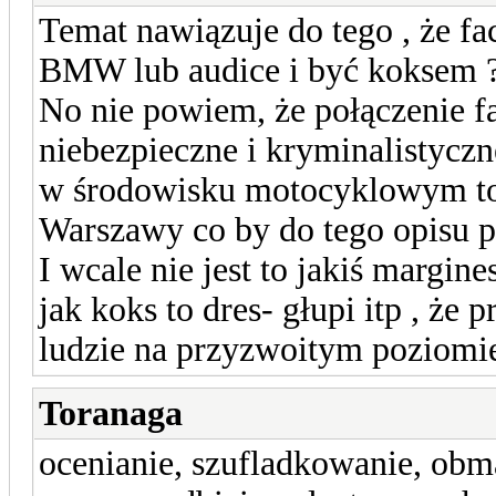
Temat nawiązuje do tego , że fa
BMW lub audice i być koksem 
No nie powiem, że połączenie fa
niebezpieczne i kryminalistycz
w środowisku motocyklowym to k
Warszawy co by do tego opisu p
I wcale nie jest to jakiś margin
jak koks to dres- głupi itp , że p
ludzie na przyzwoitym poziom
Toranaga
ocenianie, szufladkowanie, obma