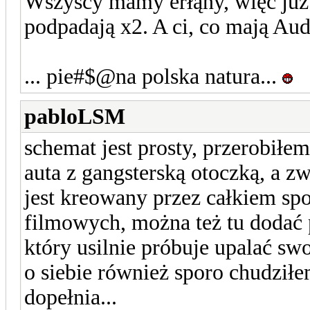
Wszyscy mamy erłąny, więc już 
podpadają x2. A ci, co mają Aud
... pie#$@na polska natura...
pabloLSM
schemat jest prosty, przerobiłe
auta z gangsterską otoczką, a 
jest kreowany przez całkiem spo
filmowych, można też tu dodać
który usilnie próbuje upalać swo
o siebie również sporo chudziłem
dopełnia...