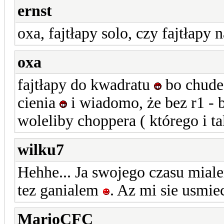
ernst
oxa, fajtłapy solo, czy fajtłapy 
oxa
fajtłapy do kwadratu
bo chude 
cienia
i wiadomo, że bez r1 - b
woleliby choppera ( którego i t
wilku7
Hehhe... Ja swojego czasu mialem
tez ganialem
. Az mi sie usmi
MarioCFC