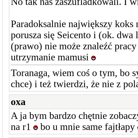
No tak nas zaszufladkowali. I w
Paradoksalnie największy koks 
porusza się Seicento i (ok. dwa l
(prawo) nie może znaleźć pracy 
utrzymanie mamusi
Toranaga, wiem coś o tym, bo sy
chce) i też twierdzi, że nie z po
oxa
A ja bym bardzo chętnie zobaczy
na r1
bo u mnie same fajtłapy