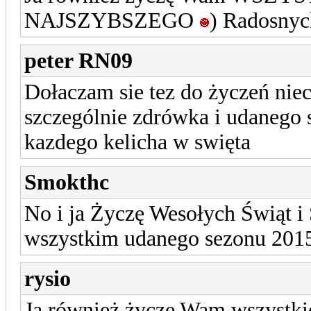
NAJSZYBSZEGO
) Radosnyc
peter RN09
Dołaczam sie tez do życzeń niec
szczególnie zdrówka i udanego 
kazdego kelicha w swięta
Smokthc
No i ja Życzę Wesołych Świąt 
wszystkim udanego sezonu 2015
rysio
Ja również życze Wam wszystki