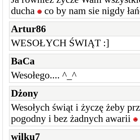
ducha
co by nam sie nigdy łań
Artur86
WESOŁYCH ŚWIĄT :]
BaCa
Wesołego.... ^_^
Dżony
Wesołych świąt i życzę żeby prz
pogodny i bez żadnych awarii
wilku7