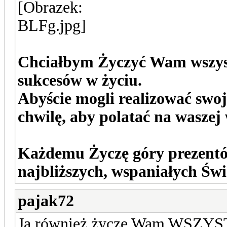
Chciałbym Życzyć Wam wszyst
sukcesów w życiu.
Abyście mogli realizować swoj
chwilę, aby polatać na wasze
Każdemu Życzę góry prezentów
najbliższych, wspaniałych Św
pajak72
Ja również życzę Wam WSZ