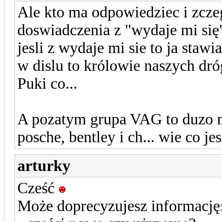
Ale kto ma odpowiedziec i zcz
doswiadczenia z "wydaje mi się"
jesli z wydaje mi sie to ja st
w dislu to królowie naszych dró
Puki co...
A pozatym grupa VAG to duzo m
posche, bentley i ch... wie co je
arturky
Cześć
Może doprecyzujesz informację