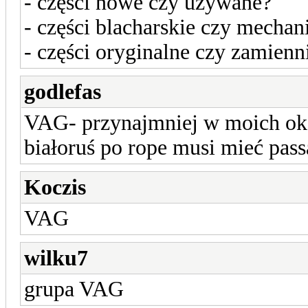
- części nowe czy używane?
- części blacharskie czy mechan
- części oryginalne czy zamienn
godlefas
VAG- przynajmniej w moich okol
białoruś po rope musi mieć pas
Koczis
VAG
wilku7
grupa VAG