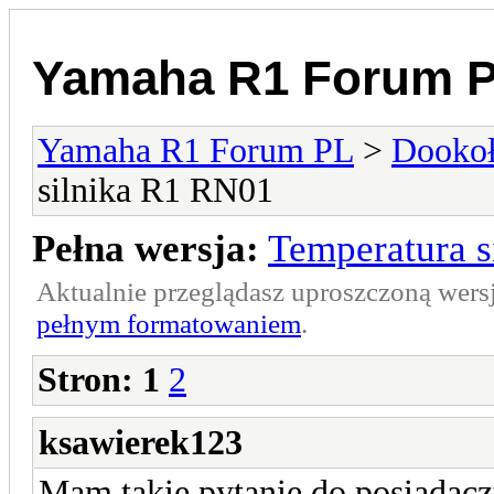
Yamaha R1 Forum 
Yamaha R1 Forum PL
>
Dookoł
silnika R1 RN01
Pełna wersja:
Temperatura 
Aktualnie przeglądasz uproszczoną wers
pełnym formatowaniem
.
Stron:
1
2
ksawierek123
Mam takie pytanie do posiadac