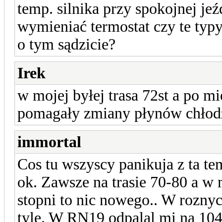
temp. silnika przy spokojnej jeź
wymieniać termostat czy te typy
o tym sądzicie?
Irek
w mojej byłej trasa 72st a po m
pomagały zmiany płynów chłodz
immortal
Cos tu wszyscy panikuja z ta te
ok. Zawsze na trasie 70-80 a w
stopni to nic nowego.. W roznyc
tyle. W RN19 odpalal mi na 104