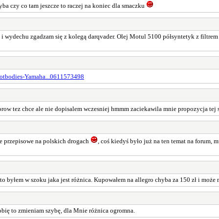
szyba czy co tam jeszcze to raczej na koniec dla smaczku
 wydechu zgadzam się z kolegą darqvader. Olej Motul 5100 półsyntetyk z filtrem or
Hotbodies-Yamaha...0611573498
row tez chce ale nie dopisalem wczesniej hmmm zaciekawila mnie propozycja tej sz
 te przepisowe na polskich drogach
, coś kiedyś było już na ten temat na forum, 
to byłem w szoku jaka jest różnica. Kupowałem na allegro chyba za 150 zł i może m
obię to zmieniam szybę, dla Mnie różnica ogromna.