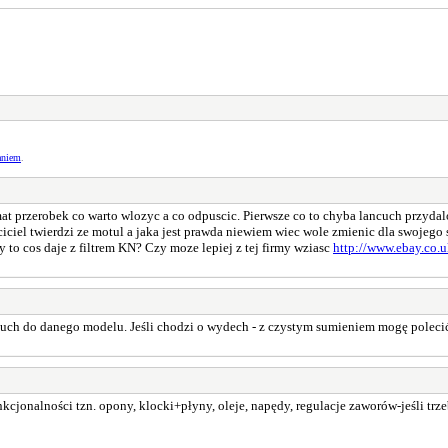
aniem
.
at przerobek co warto wlozyc a co odpuscic. Pierwsze co to chyba lancuch przydal
iciel twierdzi ze motul a jaka jest prawda niewiem wiec wole zmienic dla swojego s
 to cos daje z filtrem KN? Czy moze lepiej z tej firmy wziasc
http://www.ebay.co.
ch do danego modelu. Jeśli chodzi o wydech - z czystym sumieniem mogę polecić 
kcjonalności tzn. opony, klocki+płyny, oleje, napędy, regulacje zaworów-jeśli tr