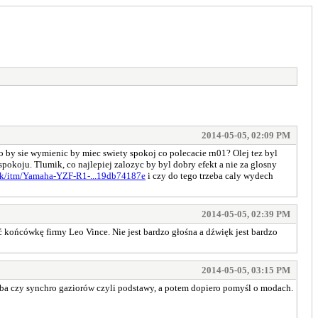
2014-05-05, 02:09 PM
o by sie wymienic by miec swiety spokoj co polecacie rn01? Olej tez byl
pokoju. Tlumik, co najlepiej zalozyc by byl dobry efekt a nie za glosny
uk/itm/Yamaha-YZF-R1-...19db74187e
i czy do tego trzeba caly wydech
2014-05-05, 02:39 PM
końcówkę firmy Leo Vince. Nie jest bardzo głośna a dźwięk jest bardzo
2014-05-05, 03:15 PM
zeba czy synchro gaziorów czyli podstawy, a potem dopiero pomyśl o modach.