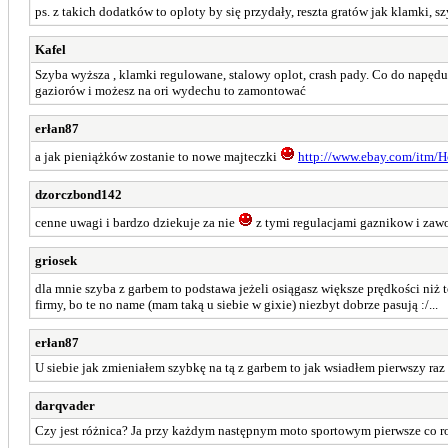
ps. z takich dodatków to oploty by się przydały, reszta gratów jak klamki, 
Kafel
Szyba wyższa , klamki regulowane, stalowy oplot, crash pady. Co do napędu i
gaziorów i możesz na ori wydechu to zamontować
erłan87
a jak pieniążków zostanie to nowe majteczki
http://www.ebay.com/itm/
dzorczbond142
cenne uwagi i bardzo dziekuje za nie
z tymi regulacjami gaznikow i zawo
griosek
dla mnie szyba z garbem to podstawa jeżeli osiągasz większe prędkości niż
firmy, bo te no name (mam taką u siebie w gixie) niezbyt dobrze pasują :/...
erłan87
U siebie jak zmieniałem szybkę na tą z garbem to jak wsiadłem pierwszy raz 
darqvader
Czy jest różnica? Ja przy każdym następnym moto sportowym pierwsze co r