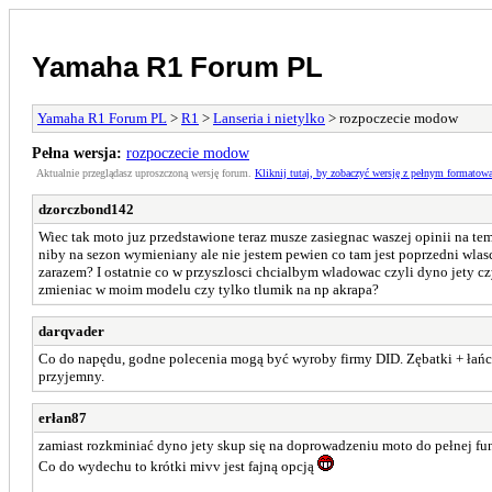
Yamaha R1 Forum PL
Yamaha R1 Forum PL
>
R1
>
Lanseria i nietylko
> rozpoczecie modow
Pełna wersja:
rozpoczecie modow
Aktualnie przeglądasz uproszczoną wersję forum.
Kliknij tutaj, by zobaczyć wersję z pełnym formatow
dzorczbond142
Wiec tak moto juz przedstawione teraz musze zasiegnac waszej opinii na tem
niby na sezon wymieniany ale nie jestem pewien co tam jest poprzedni wlasc
zarazem? I ostatnie co w przyszlosci chcialbym wladowac czyli dyno jety czy
zmieniac w moim modelu czy tylko tlumik na np akrapa?
darqvader
Co do napędu, godne polecenia mogą być wyroby firmy DID. Zębatki + łańcu
przyjemny.
erłan87
zamiast rozkminiać dyno jety skup się na doprowadzeniu moto do pełnej fun
Co do wydechu to krótki mivv jest fajną opcją