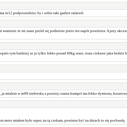
 ma rn12 podpowiedziec by i sobie taki gadzet zalatwil.
m wrażenie że mi zaraz przód się podniesie przez ten napór powietrza. A przy akces
lepalo tym bardziej ze ja tylko lekko ponad 60kg waze, teraz ciekawe jaka bedzie b
be, ja mialem w rn09 niebieska a pozniej czarna kumpel ma lekko dymiona, kosztowa
im moto miałem było super, na tą czekam, powinna być na dniach to się pochwalę.