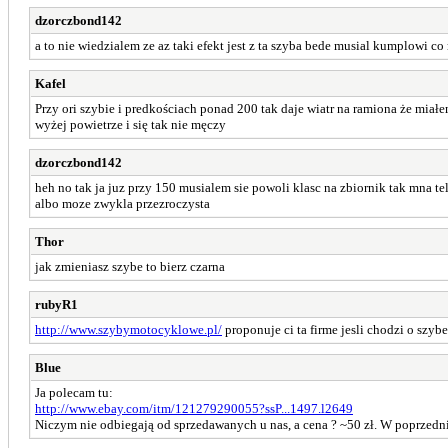
dzorczbond142
a to nie wiedzialem ze az taki efekt jest z ta szyba bede musial kumplowi co
Kafel
Przy ori szybie i predkościach ponad 200 tak daje wiatr na ramiona że miałe
wyżej powietrze i się tak nie męczy
dzorczbond142
heh no tak ja juz przy 150 musialem sie powoli klasc na zbiornik tak mna te
albo moze zwykla przezroczysta
Thor
jak zmieniasz szybe to bierz czarna
rubyR1
http://www.szybymotocyklowe.pl/
proponuje ci ta firme jesli chodzi o szy
Blue
Ja polecam tu:
http://www.ebay.com/itm/121279290055?ssP...1497.l2649
Niczym nie odbiegają od sprzedawanych u nas, a cena ? ~50 zł. W poprzedn