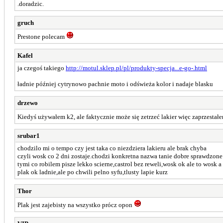
.doradzic.
gruch
Prestone polecam
Kafel
ja czegoś takiego
http://motul.sklep.pl/pl/produkty-specja...e-go-.html
ładnie później cytrynowo pachnie moto i odświeża kolor i nadaje blasku
drzewo
Kiedyś używałem k2, ale faktycznie może się zetrzeć lakier więc zaprzest
srubar1
chodzilo mi o tempo czy jest taka co niezdziera lakieru ale brak chyba
czyli wosk co 2 dni zostaje.chodzi konkretna nazwa tanie dobre sprawdzone
tymi co robilem pisze lekko scierne,castrol bez reweli,wosk ok ale to wosk 
plak ok ladnie,ale po chwili pelno syfu,tlusty lapie kurz
Thor
Plak jest zajebisty na wszystko prócz opon