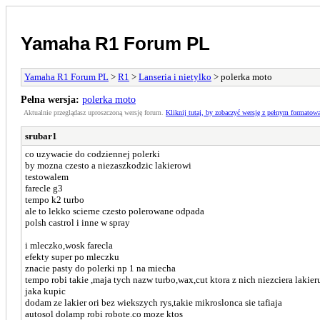
Yamaha R1 Forum PL
Yamaha R1 Forum PL
>
R1
>
Lanseria i nietylko
> polerka moto
Pełna wersja:
polerka moto
Aktualnie przeglądasz uproszczoną wersję forum.
Kliknij tutaj, by zobaczyć wersję z pełnym formatow
srubar1
co uzywacie do codziennej polerki
by mozna czesto a niezaszkodzic lakierowi
testowalem
farecle g3
tempo k2 turbo
ale to lekko scierne czesto polerowane odpada
polsh castrol i inne w spray
i mleczko,wosk farecla
efekty super po mleczku
znacie pasty do polerki np 1 na miecha
tempo robi takie ,maja tych nazw turbo,wax,cut ktora z nich niezciera lakier
jaka kupic
dodam ze lakier ori bez wiekszych rys,takie mikroslonca sie tafiaja
autosol dolamp robi robote.co moze ktos