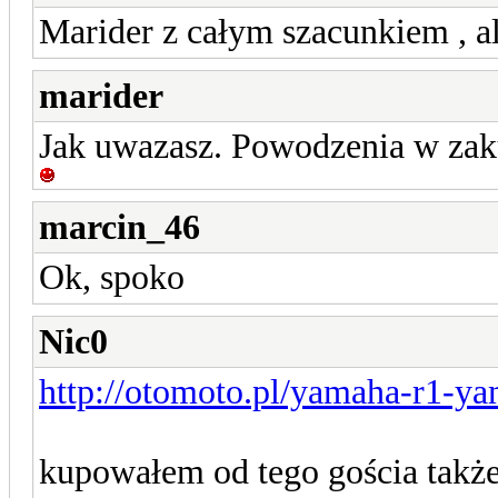
Marider z całym szacunkiem , al
marider
Jak uwazasz. Powodzenia w zaku
marcin_46
Ok, spoko
Nic0
http://otomoto.pl/yamaha-r1-ya
kupowałem od tego gościa także