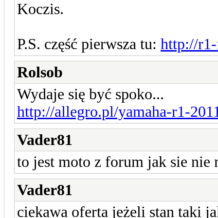
Koczis.
P.S. część pierwsza tu:
http://r
Rolsob
Wydaje się być spoko...
http://allegro.pl/yamaha-r1-201
Vader81
to jest moto z forum jak sie ni
Vader81
ciekawa oferta jeżeli stan taki j