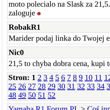
moto polecialo na Slask za 21,5
zaloguje
RobakR1
Marider podaj linka do Twojej 
Nic0
21,5 to chyba dobra cena, kupi 
Stron:
1
2
3
4
5
6
7
8
9
10
11
1
25
26
27
28
29
30
31
32
33
34
48
49
50
51
52
Yamaha R1 Forum PL
>
Coś in