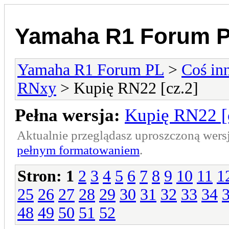
Yamaha R1 Forum 
Yamaha R1 Forum PL
>
Coś in
RNxy
> Kupię RN22 [cz.2]
Pełna wersja:
Kupię RN22 [
Aktualnie przeglądasz uproszczoną wers
pełnym formatowaniem
.
Stron:
1
2
3
4
5
6
7
8
9
10
11
1
25
26
27
28
29
30
31
32
33
34
48
49
50
51
52