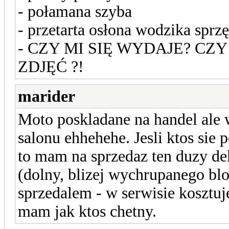
- połamana szyba
- przetarta osłona wodzika sprz
- CZY MI SIĘ WYDAJE? CZ
ZDJĘĆ ?!
marider
Moto poskladane na handel ale 
salonu ehhehehe. Jesli ktos sie 
to mam na sprzedaz ten duzy de
(dolny, blizej wychrupanego bl
sprzedalem - w serwisie kosztuj
mam jak ktos chetny.