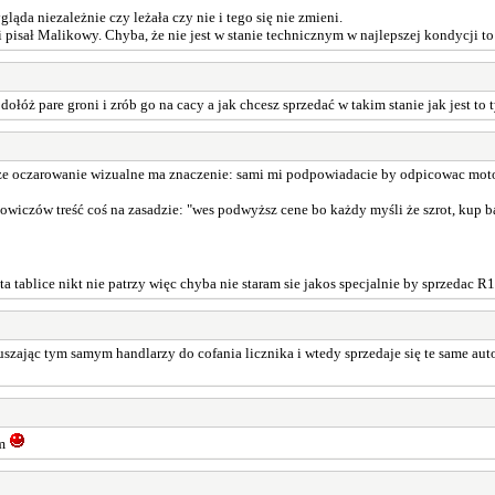
ląda niezależnie czy leżała czy nie i tego się nie zmieni.
i pisał Malikowy. Chyba, że nie jest w stanie technicznym w najlepszej kondycji t
dołóż pare groni i zrób go na cacy a jak chcesz sprzedać w takim stanie jak jest to t
dze że oczarowanie wizualne ma znaczenie: sami mi podpowiadacie by odpicowac mot
wiczów treść coś na zasadzie: "wes podwyższ cene bo każdy myśli że szrot, kup bak
 tablice nikt nie patrzy więc chyba nie staram sie jakos specjalnie by sprzedac R1,
ając tym samym handlarzy do cofania licznika i wtedy sprzedaje się te same aut
em