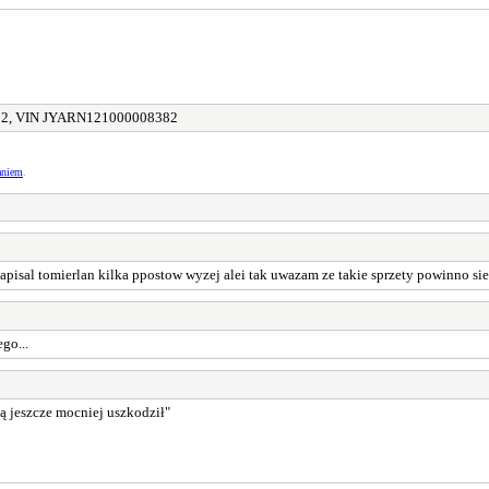
2, VIN JYARN121000008382
aniem
.
 napisal tomierlan kilka ppostow wyzej alei tak uwazam ze takie sprzety powinno 
go...
ją jeszcze mocniej uszkodził"