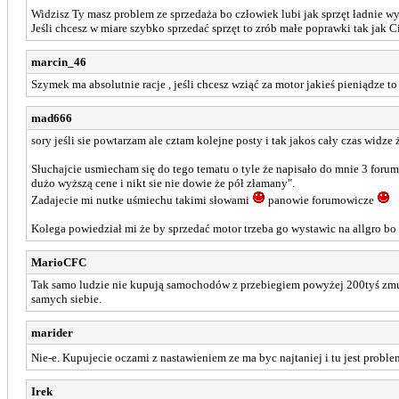
Widzisz Ty masz problem ze sprzedaża bo człowiek lubi jak sprzęt ładnie wyg
Jeśli chcesz w miare szybko sprzedać sprzęt to zrób małe poprawki tak jak C
marcin_46
Szymek ma absolutnie racje , jeśli chcesz wziąć za motor jakieś pieniądze to 
mad666
sory jeśli sie powtarzam ale cztam kolejne posty i tak jakos cały czas wi
Słuchajcie usmiecham się do tego tematu o tyle że napisało do mnie 3 forumo
dużo wyższą cene i nikt sie nie dowie że pół złamany".
Zadajecie mi nutke uśmiechu takimi słowami
panowie forumowicze
Kolega powiedział mi że by sprzedać motor trzeba go wystawic na allgro bo ta
MarioCFC
Tak samo ludzie nie kupują samochodów z przebiegiem powyżej 200tyś zmusz
samych siebie.
marider
Nie-e. Kupujecie oczami z nastawieniem ze ma byc najtaniej i tu jest probl
Irek