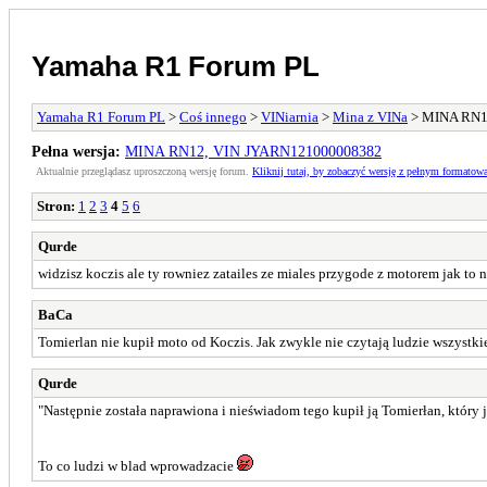
Yamaha R1 Forum PL
Yamaha R1 Forum PL
>
Coś innego
>
VINiarnia
>
Mina z VINa
> MINA RN1
Pełna wersja:
MINA RN12, VIN JYARN121000008382
Aktualnie przeglądasz uproszczoną wersję forum.
Kliknij tutaj, by zobaczyć wersję z pełnym formatow
Stron:
1
2
3
4
5
6
Qurde
widzisz koczis ale ty rowniez zatailes ze miales przygode z motorem jak to
BaCa
Tomierlan nie kupił moto od Koczis. Jak zwykle nie czytają ludzie wszystkie
Qurde
"Następnie została naprawiona i nieświadom tego kupił ją Tomierłan, który 
To co ludzi w blad wprowadzacie