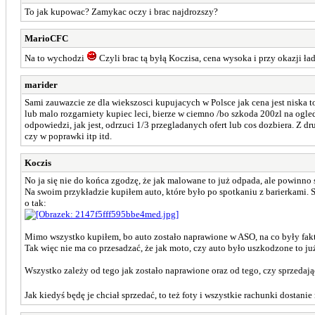
To jak kupowac? Zamykac oczy i brac najdrozszy?
MarioCFC
Na to wychodzi
Czyli brac tą byłą Koczisa, cena wysoka i przy okazji ł
marider
Sami zauwazcie ze dla wiekszosci kupujacych w Polsce jak cena jest niska t
lub malo rozgarniety kupiec leci, bierze w ciemno /bo szkoda 200zl na ogled
odpowiedzi, jak jest, odrzuci 1/3 przegladanych ofert lub cos dozbiera. Z 
czy w poprawki itp itd.
Koczis
No ja się nie do końca zgodzę, że jak malowane to już odpada, ale powinno
Na swoim przykładzie kupiłem auto, które było po spotkaniu z barierkami. S
o tak:
Mimo wszystko kupiłem, bo auto zostało naprawione w ASO, na co były fakt
Tak więc nie ma co przesadzać, że jak moto, czy auto było uszkodzone to j
Wszystko zależy od tego jak zostało naprawione oraz od tego, czy sprzedając
Jak kiedyś będę je chciał sprzedać, to też foty i wszystkie rachunki dostan