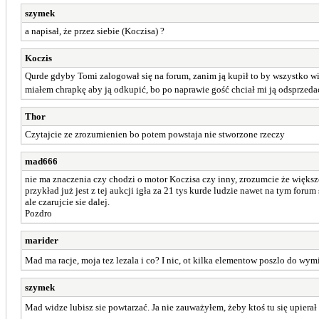
szymek
a napisał, że przez siebie (Koczisa) ?
Koczis
Qurde gdyby Tomi zalogował się na forum, zanim ją kupił to by wszystko wied
miałem chrapkę aby ją odkupić, bo po naprawie gość chciał mi ją odsprzeda
Thor
Czytajcie ze zrozumienien bo potem powstaja nie stworzone rzeczy
mad666
nie ma znaczenia czy chodzi o motor Koczisa czy inny, zrozumcie że więks
przykład już jest z tej aukcji igła za 21 tys kurde ludzie nawet na tym forum
ale czarujcie sie dalej.
Pozdro
marider
Mad ma racje, moja tez lezala i co? I nic, ot kilka elementow poszlo do wymia
szymek
Mad widze lubisz sie powtarzać. Ja nie zauważyłem, żeby ktoś tu się upier