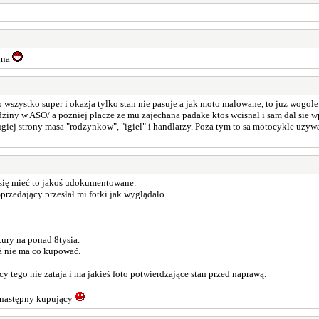
adna
o wszystko super i okazja tylko stan nie pasuje a jak moto malowane, to juz wogol
ziny w ASO/ a pozniej placze ze mu zajechana padake ktos wcisnal i sam dal sie wp
drugiej strony masa "rodzynkow", "igiel" i handlarzy. Poza tym to sa motocykle uzy
 się mieć to jakoś udokumentowane.
przedający przesłał mi fotki jak wyglądało.
ury na ponad 8tysia.
uż nie ma co kupować.
y tego nie zataja i ma jakieś foto potwierdzające stan przed naprawą.
ie następny kupujący