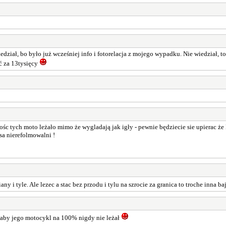
ział, bo było już wcześniej info i fotorelacja z mojego wypadku. Nie wiedział, to 
ć za 13tysięcy
zośc tych moto leżało mimo że wygladają jak igły - pewnie będziecie sie upierac
 sa nierefolmowalni !
ny i tyle. Ale lezec a stac bez przodu i tylu na szrocie za granica to troche inna b
ał aby jego motocykl na 100% nigdy nie leżał