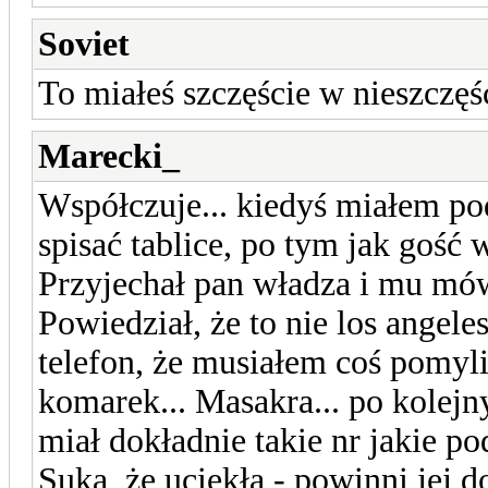
Soviet
To miałeś szczęście w nieszczęści
Marecki_
Współczuje... kiedyś miałem po
spisać tablice, po tym jak gość 
Przyjechał pan władza i mu mówię
Powiedział, że to nie los angele
telefon, że musiałem coś pomyli
komarek... Masakra... po kolejn
miał dokładnie takie nr jakie p
Suka, że uciekła - powinni jej 