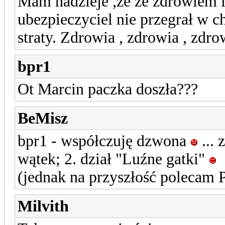
Mam nadzieje ,że ze zdrowiem l
ubezpieczyciel nie przegrał w c
straty. Zdrowia , zdrowia , zdrow
bpr1
Ot Marcin paczka doszła???
BeMisz
bpr1 - współczuję dzwona
... 
wątek; 2. dział "Luźne gatki"
(jednak na przyszłość polecam
Milvith