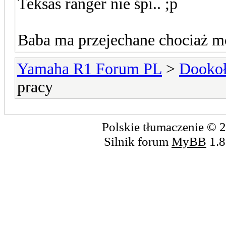
Teksas ranger nie śpi.. ;p
Baba ma przejechane chociaż moż
Yamaha R1 Forum PL
>
Dookoł
pracy
Polskie tłumaczenie ©
Silnik forum
MyBB
1.8