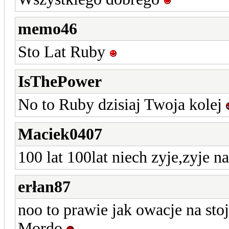
memo46
Sto Lat Ruby
IsThePower
No to Ruby dzisiaj Twoja kolej
Maciek0407
100 lat 100lat niech zyje,zyje n
erłan87
noo to prawie jak owacje na sto
Mordo