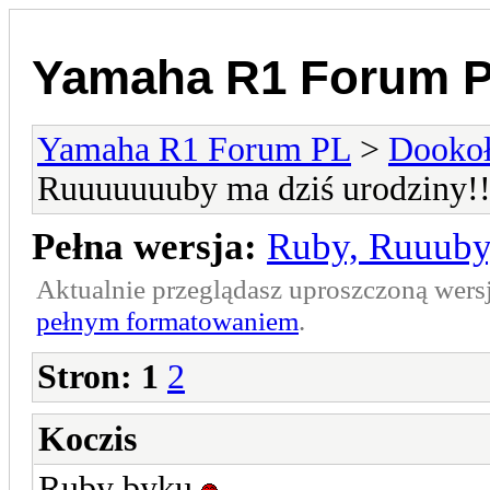
Yamaha R1 Forum 
Yamaha R1 Forum PL
>
Dookoł
Ruuuuuuuby ma dziś urodziny!!
Pełna wersja:
Ruby, Ruuuby
Aktualnie przeglądasz uproszczoną wers
pełnym formatowaniem
.
Stron:
1
2
Koczis
Ruby byku