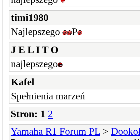
timi1980
Najlepszego
P
J E L I T O
najlepszego
Kafel
Spełnienia marzeń
Stron:
1
2
Yamaha R1 Forum PL
>
Dookoł