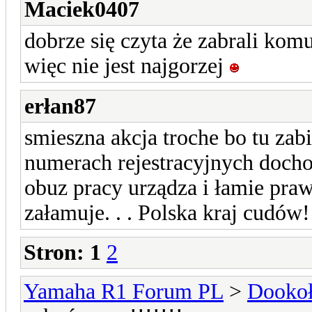
Maciek0407
dobrze się czyta że zabrali kom
więc nie jest najgorzej
erłan87
smieszna akcja troche bo tu zabi
numerach rejestracyjnych dochod
obuz pracy urządza i łamie prawo 
załamuje. . . Polska kraj cudów! 
Stron:
1
2
Yamaha R1 Forum PL
>
Dookoł