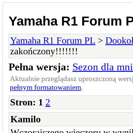
Yamaha R1 Forum 
Yamaha R1 Forum PL
>
Dookoł
zakończony!!!!!!!
Pełna wersja:
Sezon dla mni
Aktualnie przeglądasz uproszczoną wers
pełnym formatowaniem
.
Stron:
1
2
Kamilo
Wczorajszego wieczoru w wynik