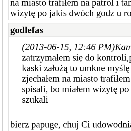
na miasto trafiłem na patrol i t
wizytę po jakis dwóch godz u ro
godlefas
(2013-06-15, 12:46 PM)
Kam
zatrzymałem się do kontroli
kaski założą to umkne myślę i
zjechałem na miasto trafiłem
spisali, bo miałem wizytę po
szukali
bierz papuge, chuj Ci udowodn