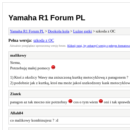
Yamaha R1 Forum PL
Yamaha R1 Forum PL
>
Dookoła koła
>
Luźne gatki
> szkoda z OC
Pełna wersja:
szkoda z OC
Aktualnie przeglądasz uproszczoną wersję forum.
Kliknij tutaj, by zobaczyć wersję z pełnym formatow
malikowy
Siema,
Potrzebuję małej pomocy
1) Ktoś z okolicy Wawy ma zniszczoną kurtkę motocyklową z paragonem ?
2) podobnie jak z kurtką, ktoś ma może jakoś uszkodzony kask motocyklow
Ziutek
paragon az tak mocno nie potrzebny
cos o tym wiem
oni i tak sprawdz
Allah84
co malikowy kombinujesz ? :d