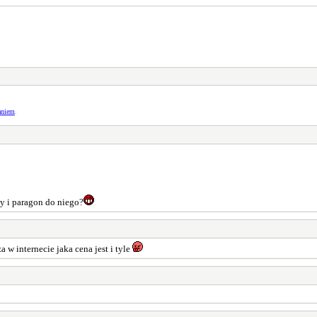
aniem
.
y i paragon do niego?
a w internecie jaka cena jest i tyle