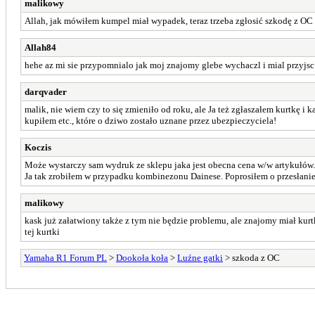
malikowy
Allah, jak mówiłem kumpel miał wypadek, teraz trzeba zgłosić szkodę z OC
Allah84
hehe az mi sie przypomnialo jak moj znajomy glebe wychaczl i mial przyjs
darqvader
malik, nie wiem czy to się zmieniło od roku, ale Ja też zgłaszałem kurtkę 
kupiłem etc., które o dziwo zostało uznane przez ubezpieczyciela!
Koczis
Może wystarczy sam wydruk ze sklepu jaka jest obecna cena w/w artykułów.
Ja tak zrobiłem w przypadku kombinezonu Dainese. Poprosiłem o przesłani
malikowy
kask już załatwiony także z tym nie będzie problemu, ale znajomy miał kur
tej kurtki
Yamaha R1 Forum PL
>
Dookoła koła
>
Luźne gatki
> szkoda z OC