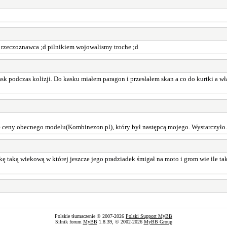
c rzeczoznawca ;d pilnikiem wojowalismy troche ;d
i kask podczas kolizji. Do kasku miałem paragon i przesłałem skan a co do kurtki a
e ceny obecnego modelu(Kombinezon.pl), który był następcą mojego. Wystarczyło.
tkę taką wiekową w której jeszcze jego pradziadek śmigał na moto i grom wie ile
Polskie tłumaczenie © 2007-2026
Polski Support MyBB
Silnik forum
MyBB
1.8.39, © 2002-2026
MyBB Group