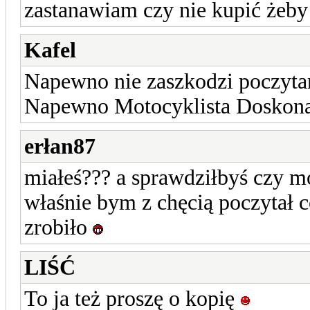
zastanawiam czy nie kupić żeb
Kafel
Napewno nie zaszkodzi poczytam
Napewno Motocyklista Doskona
erłan87
miałeś??? a sprawdziłbyś czy m
właśnie bym z chęcią poczytał c
zrobiło
LIŚĆ
To ja też proszę o kopię