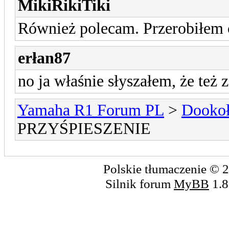
MikiRikiTiki
Również polecam. Przerobiłem o
erłan87
no ja właśnie słyszałem, że też
Yamaha R1 Forum PL
>
Dookoł
PRZYŚPIESZENIE
Polskie tłumaczenie ©
Silnik forum
MyBB
1.8