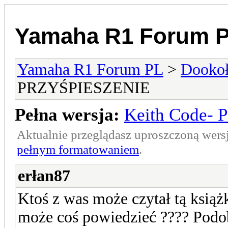
Yamaha R1 Forum 
Yamaha R1 Forum PL
>
Dookoł
PRZYŚPIESZENIE
Pełna wersja:
Keith Code-
Aktualnie przeglądasz uproszczoną wers
pełnym formatowaniem
.
erłan87
Ktoś z was może czytał tą książ
może coś powiedzieć ???? Podobn