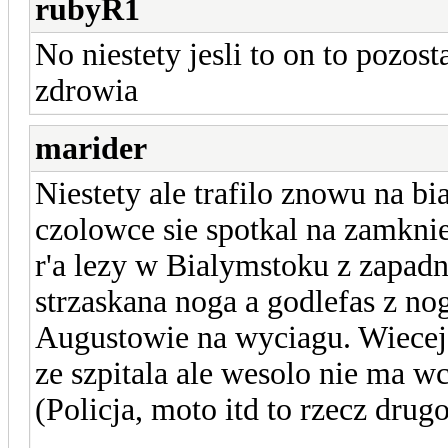
rubyR1
No niestety jesli to on to pozo
zdrowia
marider
Niestety ale trafilo znowu na b
czolowce sie spotkal na zamknie
r'a lezy w Bialymstoku z zapad
strzaskana noga a godlefas z no
Augustowie na wyciagu. Wiecej
ze szpitala ale wesolo nie ma 
(Policja, moto itd to rzecz drug