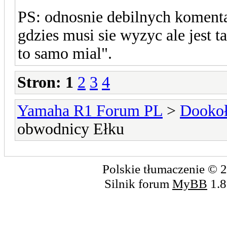
PS: odnosnie debilnych komenta
gdzies musi sie wyzyc ale jest t
to samo mial".
Stron:
1
2
3
4
Yamaha R1 Forum PL
>
Dookoł
obwodnicy Ełku
Polskie tłumaczenie ©
Silnik forum
MyBB
1.8