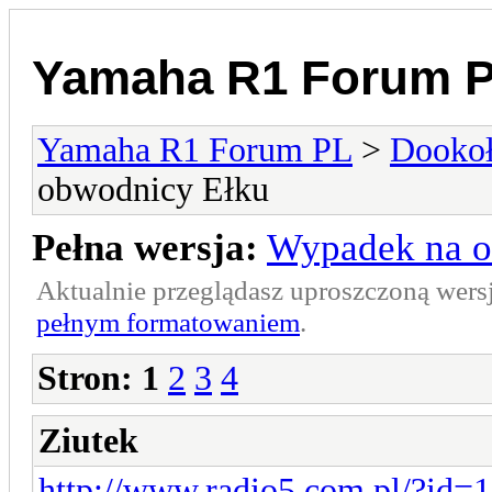
Yamaha R1 Forum 
Yamaha R1 Forum PL
>
Dookoł
obwodnicy Ełku
Pełna wersja:
Wypadek na o
Aktualnie przeglądasz uproszczoną wers
pełnym formatowaniem
.
Stron:
1
2
3
4
Ziutek
http://www.radio5.com.pl/?id