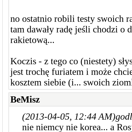
no ostatnio robili testy swoich 
tam dawały radę jeśli chodzi o d
rakietową...
Koczis - z tego co (niestety) s
jest trochę furiatem i może chci
kosztem siebie (i... swoich zio
BeMisz
(2013-04-05, 12:44 AM)
godl
nie niemcy nie korea... a Rosj