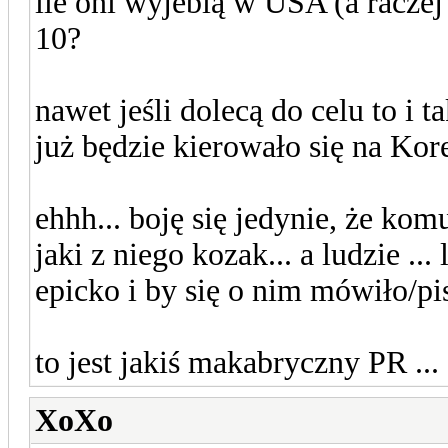
ile oni wyjebią w USA (a raczej 
10?
nawet jeśli dolecą do celu to 
już będzie kierowało się na Kor
ehhh... boję się jedynie, że kom
jaki z niego kozak... a ludzie ...
epicko i by się o nim mówiło/pi
to jest jakiś makabryczny PR ...
XoXo