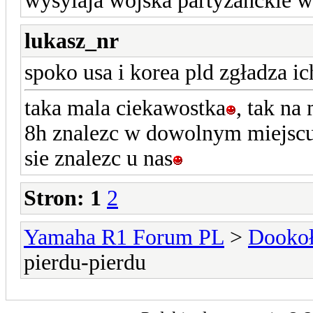
wysylaja wojska partyzanckie 
lukasz_nr
spoko usa i korea pld zgładza ic
taka mala ciekawostka
, tak na
8h znalezc w dowolnym miejscu 
sie znalezc u nas
Stron:
1
2
Yamaha R1 Forum PL
>
Dookoł
pierdu-pierdu