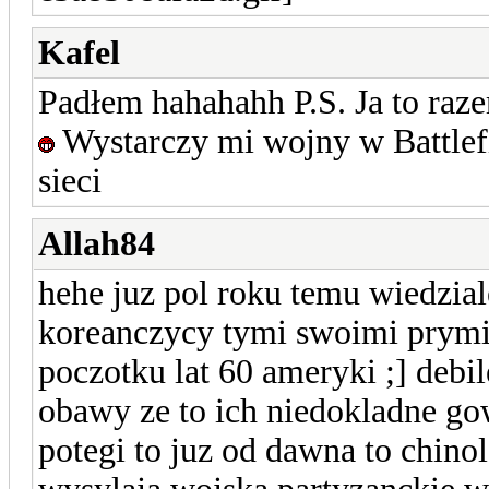
Kafel
Padłem hahahahh P.S. Ja to raz
Wystarczy mi wojny w Battlefi
sieci
Allah84
hehe juz pol roku temu wiedziale
koreanczycy tymi swoimi prymi
poczotku lat 60 ameryki ;] debile.
obawy ze to ich niedokladne go
potegi to juz od dawna to chino