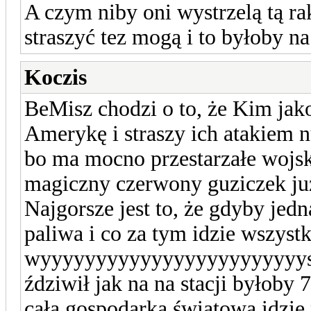
A czym niby oni wystrzelą tą ra
straszyć tez mogą i to byłoby na
Koczis
BeMisz chodzi o to, że Kim ja
Amerykę i straszy ich atakiem n
bo ma mocno przestarzałe wojsko
magiczny czerwony guziczek już
Najgorsze jest to, że gdyby jedn
paliwa i co za tym idzie wszyst
wyyyyyyyyyyyyyyyyyyyyyyyysok
ździwił jak na na stacji byłoby
cała gospodarka światowa idzie 