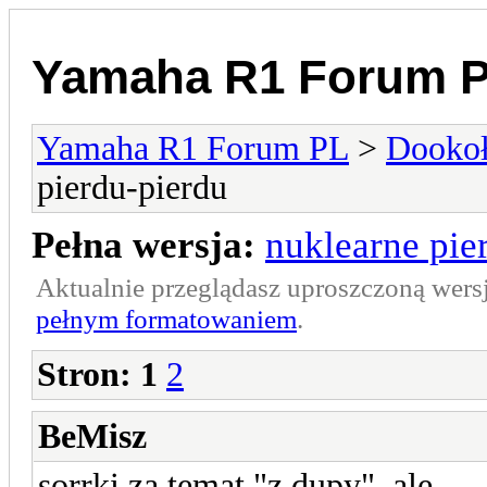
Yamaha R1 Forum 
Yamaha R1 Forum PL
>
Dookoł
pierdu-pierdu
Pełna wersja:
nuklearne pie
Aktualnie przeglądasz uproszczoną wers
pełnym formatowaniem
.
Stron:
1
2
BeMisz
sorrki za temat "z dupy", ale...