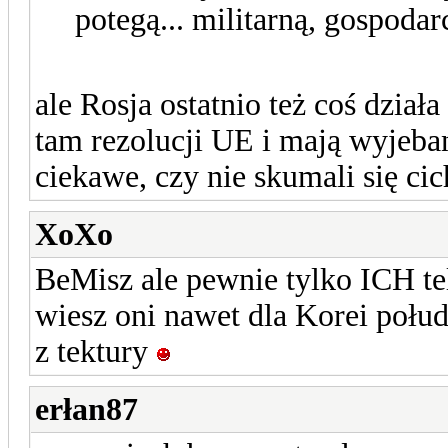
potegą... militarną, gosp
ale Rosja ostatnio też coś działa
tam rezolucji UE i mają wyjeba
ciekawe, czy nie skumali się ci
XoXo
BeMisz ale pewnie tylko ICH t
wiesz oni nawet dla Korei połudn
z tektury
erłan87