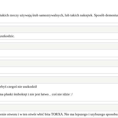
o takich rzeczy używają śrub samozrywalnych, lub takich nakrętek. Sposób demon
 uszkodzic.
 żebyś czegoś nie uszkodził
a płaski śrubokręt i nie jest łatwo... coś nie idzie :/
enie otworu i w ten otwór wbić bita TORXA. Nie ma lepszego i szybszego sposobu.