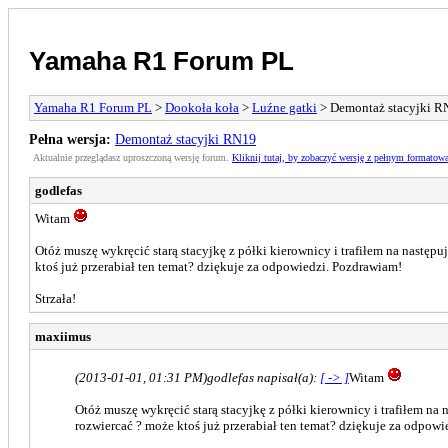
Yamaha R1 Forum PL
Yamaha R1 Forum PL
>
Dookoła koła
>
Luźne gatki
> Demontaż stacyjki R
Pełna wersja:
Demontaż stacyjki RN19
Aktualnie przeglądasz uproszczoną wersję forum.
Kliknij tutaj, by zobaczyć wersję z pełnym formatow
godlefas
Witam
Otóż muszę wykręcić starą stacyjkę z półki kierownicy i trafiłem na następ
ktoś już przerabiał ten temat? dziękuje za odpowiedzi. Pozdrawiam!
Strzała!
maxiimus
(2013-01-01, 01:31 PM)
godlefas napisał(a):
[ -> ]
Witam
Otóż muszę wykręcić starą stacyjkę z półki kierownicy i trafiłem na
rozwiercać ? może ktoś już przerabiał ten temat? dziękuje za odpow