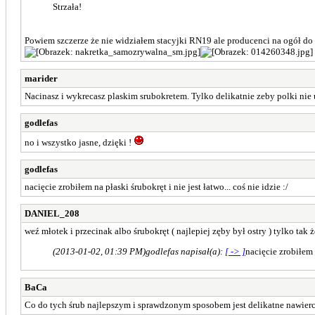
Strzała!
Powiem szczerze że nie widziałem stacyjki RN19 ale producenci na ogół d
marider
Nacinasz i wykrecasz plaskim srubokretem. Tylko delikatnie zeby polki nie
godlefas
no i wszystko jasne, dzięki !
godlefas
nacięcie zrobiłem na płaski śrubokręt i nie jest łatwo... coś nie idzie :/
DANIEL_208
weź młotek i przecinak albo śrubokręt ( najlepiej zęby był ostry ) tylko tak
(2013-01-02, 01:39 PM)
godlefas napisał(a):
[ -> ]
nacięcie zrobiłem n
BaCa
Co do tych śrub najlepszym i sprawdzonym sposobem jest delikatne nawierc