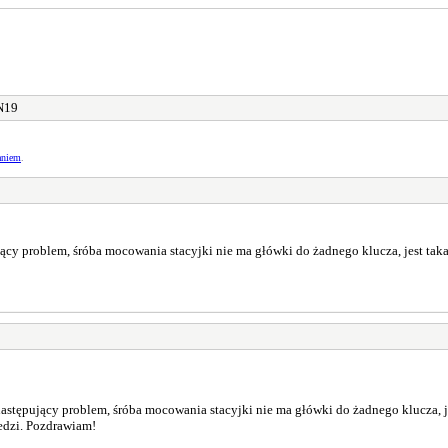
N19
aniem
.
ujący problem, śróba mocowania stacyjki nie ma główki do żadnego klucza, jest tak
 następujący problem, śróba mocowania stacyjki nie ma główki do żadnego klucza, j
iedzi. Pozdrawiam!