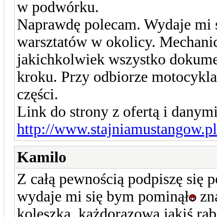
w podwórku.
Naprawdę polecam. Wydaje mi si
warsztatów w okolicy. Mechanic
jakichkolwiek wszystko dokumen
kroku. Przy odbiorze motocykla 
części.
Link do strony z ofertą i dany
http://www.stajniamustangow.pl
Kamilo
Z całą pewnością podpiszę się p
wydaje mi się bym pominął
zna
koleszka, każdorazowa jakiś rab