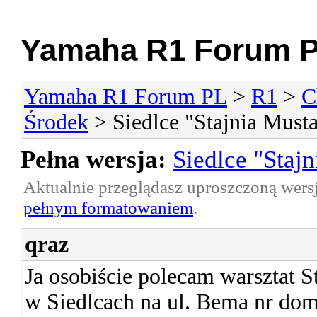
Yamaha R1 Forum 
Yamaha R1 Forum PL
>
R1
>
C
Środek
> Siedlce "Stajnia Mus
Pełna wersja:
Siedlce "Staj
Aktualnie przeglądasz uproszczoną wers
pełnym formatowaniem
.
qraz
Ja osobiście polecam warsztat S
w Siedlcach na ul. Bema nr domu