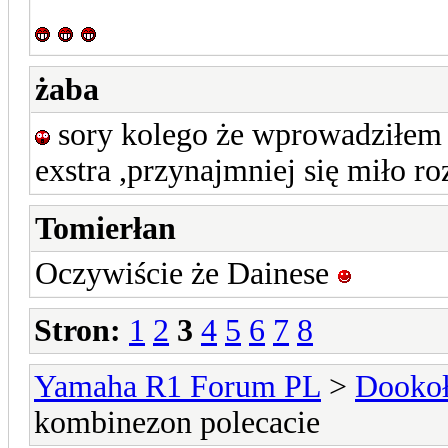
żaba
sory kolego że wprowadziłem
exstra ,przynajmniej się miło r
Tomierłan
Oczywiście że Dainese
Stron:
1
2
3
4
5
6
7
8
Yamaha R1 Forum PL
>
Dookoł
kombinezon polecacie