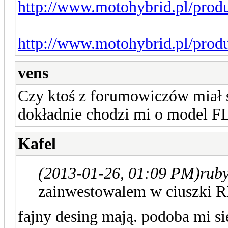
http://www.motohybrid.pl/produk
http://www.motohybrid.pl/produk
vens
Czy ktoś z forumowiczów miał
dokładnie chodzi mi o model FL
Kafel
(2013-01-26, 01:09 PM)
rub
zainwestowalem w ciuszki
fajny desing mają. podoba mi si