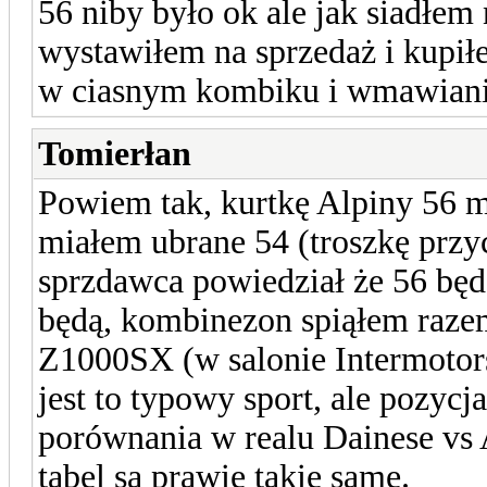
56 niby było ok ale jak siadłem
wystawiłem na sprzedaż i kupiłe
w ciasnym kombiku i wmawianie
Tomierłan
Powiem tak, kurtkę Alpiny 56 m
miałem ubrane 54 (troszkę przyci
sprzdawca powiedział że 56 będę
będą, kombinezon spiąłem raze
Z1000SX (w salonie Intermotors
jest to typowy sport, ale pozyc
porównania w realu Dainese vs 
tabel są prawie takie same.