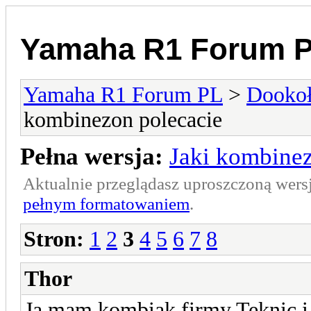
Yamaha R1 Forum 
Yamaha R1 Forum PL
>
Dookoł
kombinezon polecacie
Pełna wersja:
Jaki kombinez
Aktualnie przeglądasz uproszczoną wers
pełnym formatowaniem
.
Stron:
1
2
3
4
5
6
7
8
Thor
Ja mam kombiak firmy Teknic i