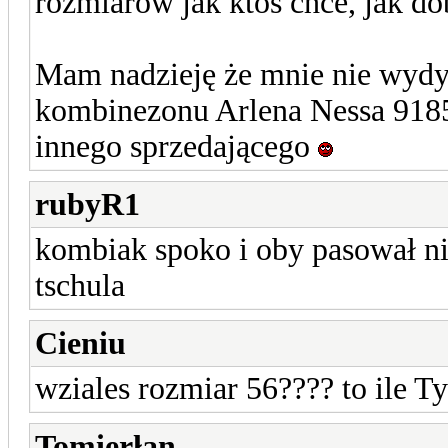
rozmiarów jak ktoś chce, jak do
Mam nadzieję że mnie nie wydy
kombinezonu Arlena Nessa 9185
innego sprzedającego
rubyR1
kombiak spoko i oby pasował niż
tschula
Cieniu
wziales rozmiar 56???? to ile T
Tomierłan