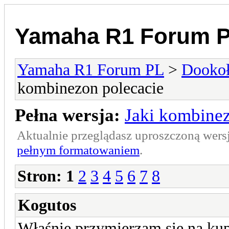
Yamaha R1 Forum 
Yamaha R1 Forum PL
>
Dookoł
kombinezon polecacie
Pełna wersja:
Jaki kombinez
Aktualnie przeglądasz uproszczoną wers
pełnym formatowaniem
.
Stron:
1
2
3
4
5
6
7
8
Kogutos
Właśnie przymierzam się na ku