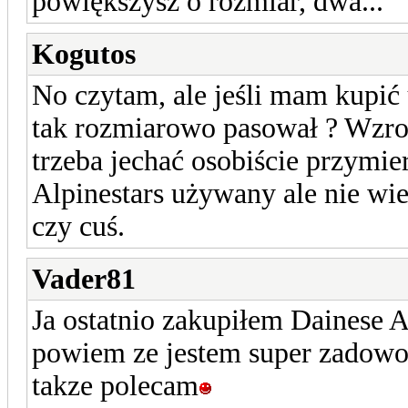
powiększysz o rozmiar, dwa...
Kogutos
No czytam, ale jeśli mam kupić
tak rozmiarowo pasował ? Wzros
trzeba jechać osobiście przymi
Alpinestars używany ale nie wi
czy cuś.
Vader81
Ja ostatnio zakupiłem Dainese A
powiem ze jestem super zadowol
takze polecam