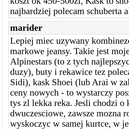
koszt ok 450-500zl, Kask to sh
najbardziej polecam schuberta ale
marider
Lepiej miec uzywany kombinezo
markowe jeansy. Takie jest moj
Alpinestars (to z tych najlepszyc
duzy), buty i rekawice tez polec
Sidi), kask Shoei (lub Arai w zal
ceny nowych - to wystarczy pos
tys zl lekka reka. Jesli chodzi 
dwuczesciowe, zawsze mozna roz
wyskoczyc w samej kurtce, w j