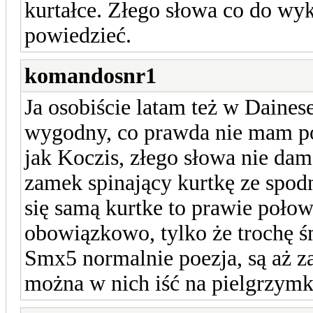
kurtałce. Złego słowa co do wy
powiedzieć.
komandosnr1
Ja osobiście latam też w Daines
wygodny, co prawda nie mam po
jak Koczis, złego słowa nie da
zamek spinający kurtkę ze spodn
się samą kurtke to prawie poło
obowiązkowo, tylko że trochę ś
Smx5 normalnie poezja, są aż 
można w nich iść na pielgrzym