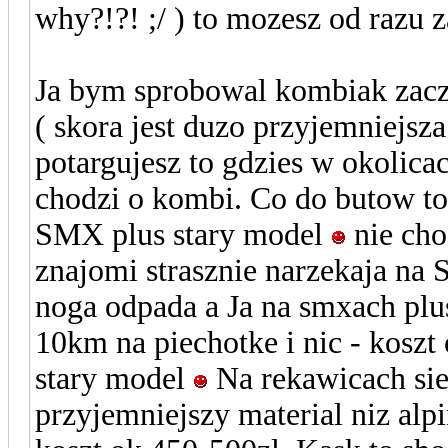
why?!?! ;/ ) to mozesz od razu 
Ja bym sprobowal kombiak zacza
( skora jest duzo przyjemniejsza 
potargujesz to gdzies w okolicac
chodzi o kombi. Co do butow to
SMX plus stary model
nie cho
znajomi strasznie narzekaja na 
noga odpada a Ja na smxach pl
10km na piechotke i nic - koszt 
stary model
Na rekawicach sie
przyjemniejszy material niz alpin