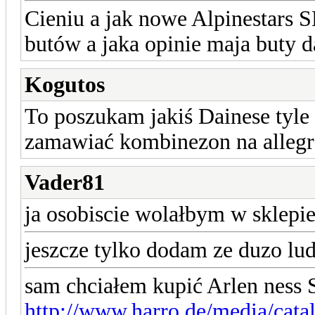
Cieniu a jak nowe Alpinestars 
butów a jaka opinie maja buty d
Kogutos
To poszukam jakiś Dainese tyle ż
zamawiać kombinezon na allegro
Vader81
ja osobiscie wolałbym w sklepi
jeszcze tylko dodam ze duzo lu
sam chciałem kupić Arlen ness 
http://www.harro.de/media/catal