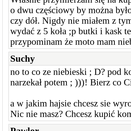
o dwu częściowy by można było
czy dół. Nigdy nie miałem z tym
wydać z 5 koła ;p butki i kask t
przypominam że moto mam niebi
Suchy
no to co ze niebieski ; D? pod k
narzekał potem ; )))! Bierz co Ci
a w jakim hajsie chcesz sie wyr
Nic nie masz? Chcesz kupić kom
Pawlor