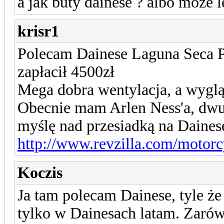
a jak buty dainese ? albo moze l
krisr1
Polecam Dainese Laguna Seca P
zapłacił 4500zł
Mega dobra wentylacja, a wyglą
Obecnie mam Arlen Ness'a, dwu 
myślę nad przesiadką na Daines
http://www.revzilla.com/motorcy
Koczis
Ja tam polecam Dainese, tyle że
tylko w Dainesach latam. Zaró