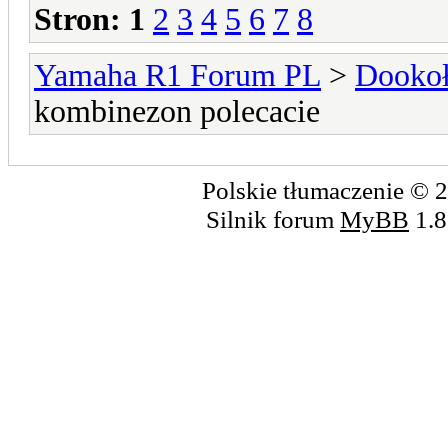
Stron:
1
2
3
4
5
6
7
8
Yamaha R1 Forum PL
>
Dookoł
kombinezon polecacie
Polskie tłumaczenie ©
Silnik forum
MyBB
1.8