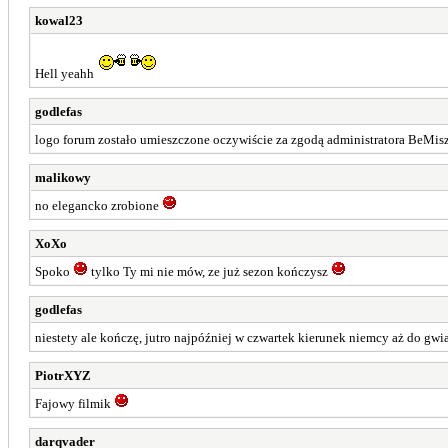
kowal23
Hell yeahh
godlefas
logo forum zostało umieszczone oczywiście za zgodą administratora BeMis
malikowy
no elegancko zrobione
XoXo
Spoko
tylko Ty mi nie mów, ze już sezon kończysz
godlefas
niestety ale kończę, jutro najpóźniej w czwartek kierunek niemcy aż do gwia
PiotrXYZ
Fajowy filmik
darqvader