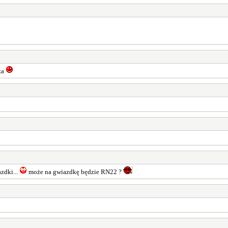
za
zdki...
może na gwiazdkę będzie RN22 ?