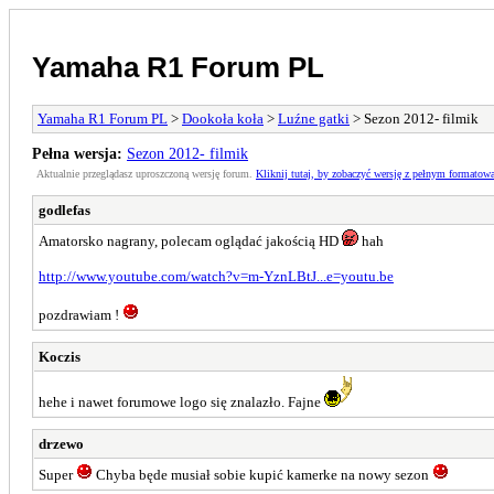
Yamaha R1 Forum PL
Yamaha R1 Forum PL
>
Dookoła koła
>
Luźne gatki
> Sezon 2012- filmik
Pełna wersja:
Sezon 2012- filmik
Aktualnie przeglądasz uproszczoną wersję forum.
Kliknij tutaj, by zobaczyć wersję z pełnym formatow
godlefas
Amatorsko nagrany, polecam oglądać jakością HD
hah
http://www.youtube.com/watch?v=m-YznLBtJ...e=youtu.be
pozdrawiam !
Koczis
hehe i nawet forumowe logo się znalazło. Fajne
drzewo
Super
Chyba będe musiał sobie kupić kamerke na nowy sezon