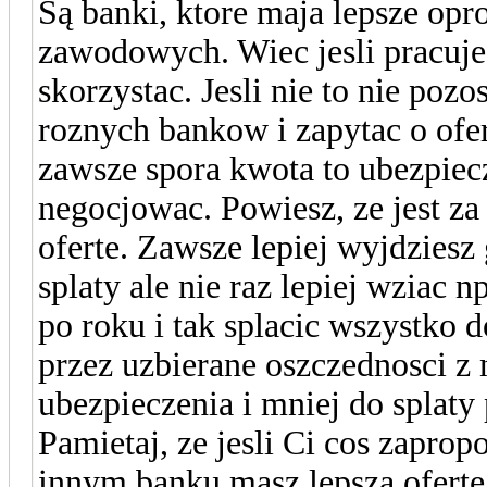
Są banki, ktore maja lepsze op
zawodowych. Wiec jesli pracujes
skorzystac. Jesli nie to nie pozo
roznych bankow i zapytac o ofer
zawsze spora kwota to ubezpiec
negocjowac. Powiesz, ze jest za
oferte. Zawsze lepiej wyjdziesz
splaty ale nie raz lepiej wziac n
po roku i tak splacic wszystko 
przez uzbierane oszczednosci z 
ubezpieczenia i mniej do splaty
Pamietaj, ze jesli Ci cos zapro
innym banku masz lepsza ofert