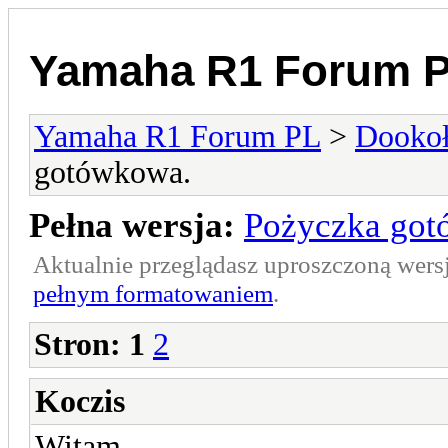
Yamaha R1 Forum 
Yamaha R1 Forum PL
>
Dookoł
gotówkowa.
Pełna wersja:
Pożyczka got
Aktualnie przeglądasz uproszczoną wers
pełnym formatowaniem
.
Stron:
1
2
Koczis
Witam.