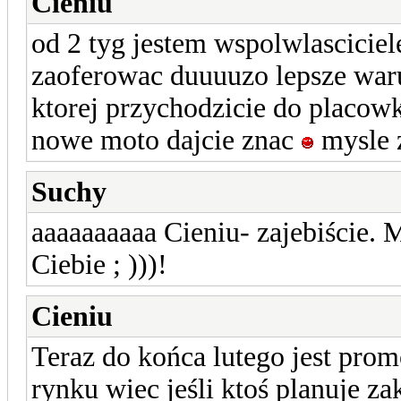
Cieniu
od 2 tyg jestem wspolwlascici
zaoferowac duuuuzo lepsze waru
ktorej przychodzicie do placowk
nowe moto dajcie znac
mysle 
Suchy
aaaaaaaaaa Cieniu- zajebiście.
Ciebie ; )))!
Cieniu
Teraz do końca lutego jest promo
rynku wiec jeśli ktoś planuje z