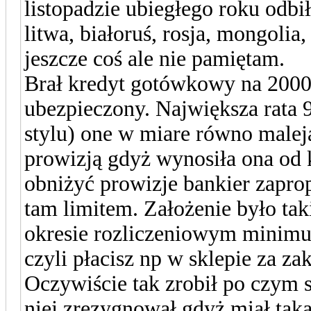
listopadzie ubiegłego roku odbił
litwa, białoruś, rosja, mongoli
jeszcze coś ale nie pamiętam.
Brał kredyt gotówkowy na 20000 
ubezpieczony. Największa rata 
stylu) one w miare równo maleją
prowizją gdyż wynosiła ona od
obniżyć prowizje bankier zapr
tam limitem. Założenie było ta
okresie rozliczeniowym minimu
czyli płacisz np w sklepie za za
Oczywiście tak zrobił po czym s
niej zrezygnował gdyż miał taka