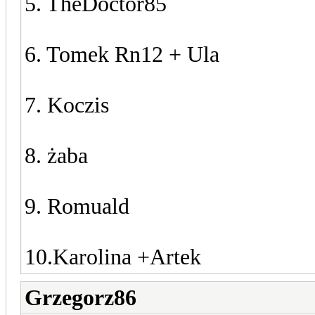
5. TheDoctor85
6. Tomek Rn12 + Ula
7. Koczis
8. żaba
9. Romuald
10.Karolina +Artek
Grzegorz86