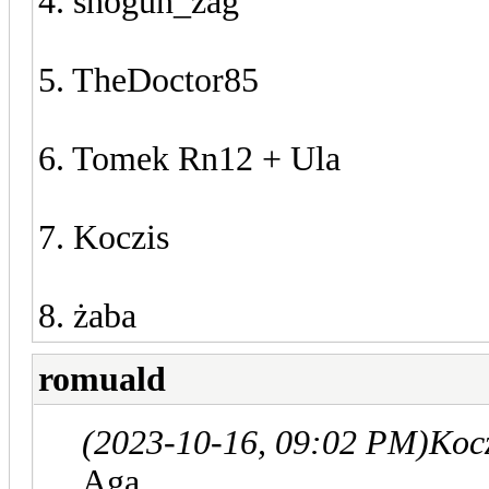
4. shogun_zag
5. TheDoctor85
6. Tomek Rn12 + Ula
7. Koczis
8. żaba
romuald
(2023-10-16, 09:02 PM)
Kocz
Aga