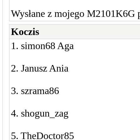
Wysłane z mojego M2101K6G pr
Koczis
1. simon68 Aga
2. Janusz Ania
3. szrama86
4. shogun_zag
5. TheDoctor85