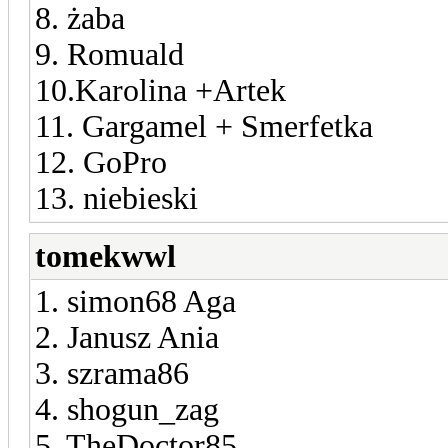
8. żaba
9. Romuald
10.Karolina +Artek
11. Gargamel + Smerfetka
12. GoPro
13. niebieski
tomekwwl
1. simon68 Aga
2. Janusz Ania
3. szrama86
4. shogun_zag
5. TheDoctor85