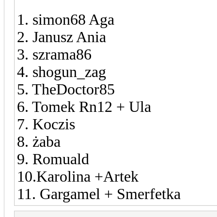
1. simon68 Aga
2. Janusz Ania
3. szrama86
4. shogun_zag
5. TheDoctor85
6. Tomek Rn12 + Ula
7. Koczis
8. żaba
9. Romuald
10.Karolina +Artek
11. Gargamel + Smerfetka