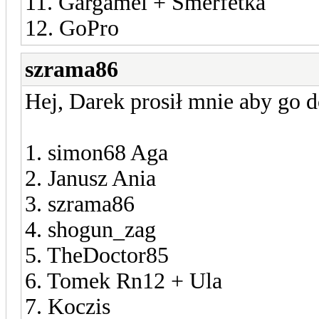
11. Gargamel + Smerfetka
12. GoPro
szrama86
Hej, Darek prosił mnie aby go d
1. simon68 Aga
2. Janusz Ania
3. szrama86
4. shogun_zag
5. TheDoctor85
6. Tomek Rn12 + Ula
7. Koczis