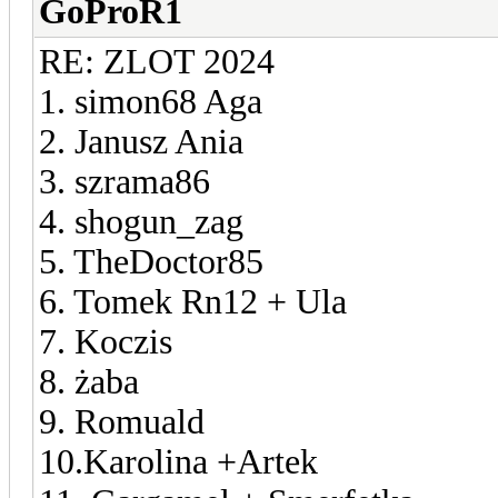
GoProR1
RE: ZLOT 2024
1. simon68 Aga
2. Janusz Ania
3. szrama86
4. shogun_zag
5. TheDoctor85
6. Tomek Rn12 + Ula
7. Koczis
8. żaba
9. Romuald
10.Karolina +Artek