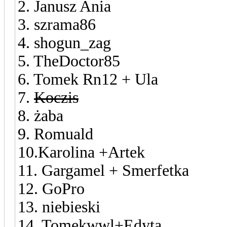
2. Janusz Ania
3. szrama86
4. shogun_zag
5. TheDoctor85
6. Tomek Rn12 + Ula
7.
Koczis
8. żaba
9. Romuald
10.Karolina +Artek
11. Gargamel + Smerfetka
12. GoPro
13. niebieski
14. Tomekwwl+Edyta