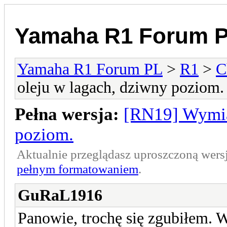
Yamaha R1 Forum 
Yamaha R1 Forum PL
>
R1
>
C
oleju w lagach, dziwny poziom.
Pełna wersja:
[RN19] Wymia
poziom.
Aktualnie przeglądasz uproszczoną wers
pełnym formatowaniem
.
GuRaL1916
Panowie, trochę się zgubiłem.