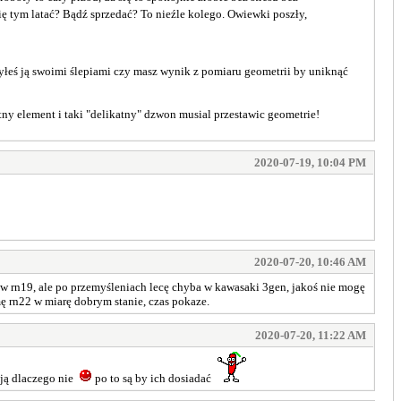
s się tym latać? Bądź sprzedać? To nieźle kolego. Owiewki poszły,
rzyłeś ją swoimi ślepiami czy masz wynik z pomiaru geometrii by uniknąć
tny element i taki "delikatny" dzwon musial przestawic geometrie!
2020-07-19, 10:04 PM
2020-07-20, 10:46 AM
w rn19, ale po przemyśleniach lecę chyba w kawasaki 3gen, jakoś nie mogę
ę rn22 w miarę dobrym stanie, czas pokaze.
2020-07-20, 11:22 AM
ją dlaczego nie
po to są by ich dosiadać