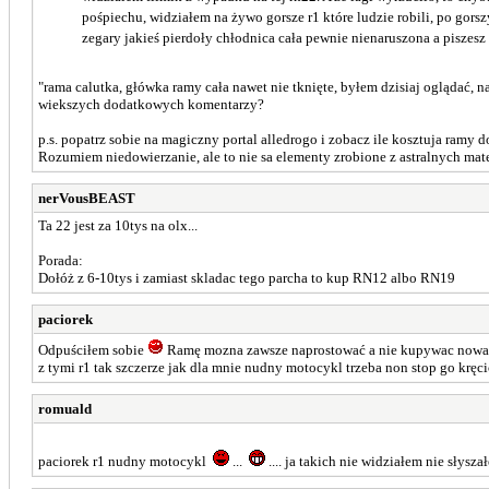
pośpiechu, widziałem na żywo gorsze r1 które ludzie robili, po gors
zegary jakieś pierdoły chłodnica cała pewnie nienaruszona a piszesz
"rama calutka, główka ramy cała nawet nie tknięte, byłem dzisiaj oglądać, 
wiekszych dodatkowych komentarzy?
p.s. popatrz sobie na magiczny portal alledrogo i zobacz ile kosztuja ramy
Rozumiem niedowierzanie, ale to nie sa elementy zrobione z astralnych mat
nerVousBEAST
Ta 22 jest za 10tys na olx...
Porada:
Dołóż z 6-10tys i zamiast skladac tego parcha to kup RN12 albo RN19
paciorek
Odpuściłem sobie
Ramę mozna zawsze naprostować a nie kupywac nowa. Rn
z tymi r1 tak szczerze jak dla mnie nudny motocykl trzeba non stop go krę
romuald
paciorek r1 nudny motocykl
...
.... ja takich nie widziałem nie słysz