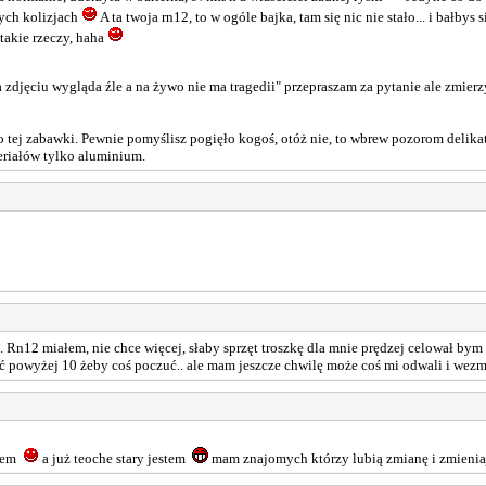
zych kolizjach
A ta twoja rn12, to w ogóle bajka, tam się nic nie stało... i bałby
 takie rzeczy, haha
na zdjęciu wygląda źle a na żywo nie ma tragedii" przepraszam za pytanie ale zmie
 do tej zabawki. Pewnie pomyślisz pogięło kogoś, otóż nie, to wbrew pozorom delika
eriałów tylko aluminium.
12 miałem, nie chce więcej, słaby sprzęt troszkę dla mnie prędzej celował bym 
cić powyżej 10 żeby coś poczuć.. ale mam jeszcze chwilę może coś mi odwali i wezm
ałem
a już teoche stary jestem
mam znajomych którzy lubią zmianę i zmienia