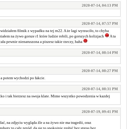
2020-07-14, 04:13 PM
2020-07-14, 07:57 PM
widziałem filmik z wypadku na tej rn22. A że lagi wyrzuciło, to chyba
ziałem na żywo gorsze r1 które ludzie robili, po gorszych kolizjach
A ta
 cała pewnie nienaruszona a piszesz takie rzeczy, haha
2020-07-14, 08:14 PM
2020-07-14, 08:27 PM
, a potem wychodzi po fakcie.
2020-07-14, 08:31 PM
zystko i tak bierzesz na swoja klate. Mimo wszystko powodzenia w kazdej
2020-07-19, 09:41 PM
ać, na zdjęciu wygląda źle a na żywo nie ma tragedii, oraz
oboty to cały przód, da się to spokojnie zrobić bez stresu bez