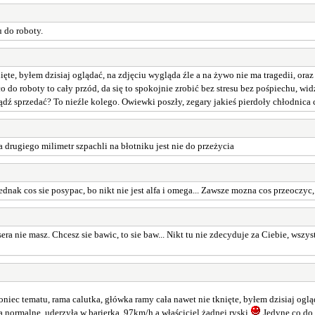
u do roboty.
te, byłem dzisiaj oglądać, na zdjęciu wygląda źle a na żywo nie ma tragedii, oraz 
o do roboty to cały przód, da się to spokojnie zrobić bez stresu bez pośpiechu, wid
ć? Bądź sprzedać? To nieźle kolego. Owiewki poszły, zegary jakieś pierdoły chłodnica
 drugiego milimetr szpachli na błotniku jest nie do przeżycia
dnak cos sie posypac, bo nikt nie jest alfa i omega... Zawsze mozna cos przeoczyc
lasera nie masz. Chcesz sie bawic, to sie baw... Nikt tu nie zdecyduje za Ciebie, ws
iec tematu, rama calutka, główka ramy cała nawet nie tknięte, byłem dzisiaj ogląd
a normalne, uderzyła w barierka, 97km/h a właściciel żadnej ryski
Jedyne co do r