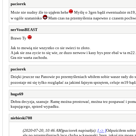
paciorek
Może nie nudny źle to ująłem hehe
Myślę o 3gen bądź ewentualnie rn19,
w ogóle szatanisko
Mam czas na przemyślenia napewno z czasem pochwal
nerVousBEAST
Brawo Ty
Jak to mowią nie wszystko co sie swieci to złoto.
A jak sie zna zycie to się wie, ze duzo nerwow i kasy bys prze ebal w ta rn22.
Gra nie warta zachodu.
paciorek
Dzięki jeszcze raz Panowie po przemyśleniach wbiłem sobie wasze rady do se
pozostaje mi się tylko rozglądać za jakimś fajnym sprzętem, celuje rn19 bą
hugo69
Dobra decyzja, szanuje. Ramę można prostować, można tez pospawać i pomalow
kupującego, sprzed wypadku.
niebieski708
(2020-07-20, 10:46 AM)
paciorek napisał(a):
[ -> ]
Odpuściłem sobi
ale po przemyśleniach lecę chyba w kawasaki 3gen, jakoś nie mogę z