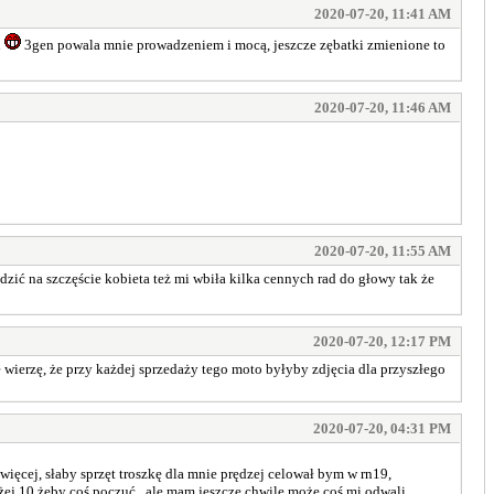
2020-07-20, 11:41 AM
i
3gen powala mnie prowadzeniem i mocą, jeszcze zębatki zmienione to
2020-07-20, 11:46 AM
2020-07-20, 11:55 AM
zić na szczęście kobieta też mi wbiła kilka cennych rad do głowy tak że
2020-07-20, 12:17 PM
 wierzę, że przy każdej sprzedaży tego moto byłyby zdjęcia dla przyszłego
2020-07-20, 04:31 PM
cej, słaby sprzęt troszkę dla mnie prędzej celował bym w rn19,
żej 10 żeby coś poczuć.. ale mam jeszcze chwilę może coś mi odwali