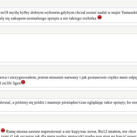
 rn19 myślę byłby dobrym wyborem gdybym chciał zostać nadal w stajni Yamaszk
ę się zakupem normalnego sprzętu a nie takiego rozbitka
rca i zrezygnowałem, jestem strasznie narwany i jak postanowie ciężko mnie odpęd
dź zx10r 3gen
ać, a później się jeździ i marnuje pieniądze/czas oglądając takie sprzęty, bo nie
e
Ramę mozna zawsze naprostować a nie kupywac nowa. Rn12 miałem, nie chce wię
 tymi r1 tak szczerze jak dla mnie nudny motocykl trzeba non stop go kręcić powy