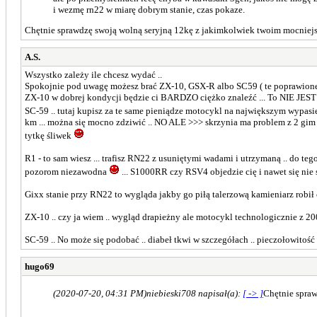
i wezmę rn22 w miarę dobrym stanie, czas pokaze.
Chętnie sprawdzę swoją wolną seryjną 12kę z jakimkolwiek twoim mocniejs
A.S.
Wszystko zależy ile chcesz wydać ..
Spokojnie pod uwagę możesz brać ZX-10, GSX-R albo SC59 ( te poprawione nie 
ZX-10 w dobrej kondycji będzie ci BARDZO ciężko znaleźć ... To NIE JEST już t
SC-59 .. tutaj kupisz za te same pieniądze motocykl na największym wypasie
km ... można się mocno zdziwić .. NO ALE >>> skrzynia ma problem z 2 gim b
tytkę śliwek
R1 - to sam wiesz ... trafisz RN22 z usuniętymi wadami i utrzymaną .. do teg
pozorom niezawodna
... S1000RR czy RSV4 objedzie cię i nawet się nie
Gixx stanie przy RN22 to wygląda jakby go piłą talerzową kamieniarz robił 
ZX-10 .. czy ja wiem .. wygląd drapieżny ale motocykl technologicznie z 20
SC-59 .. No może się podobać .. diabeł tkwi w szczegółach .. pieczołowitość wyk
hugo69
(2020-07-20, 04:31 PM)
niebieski708 napisał(a):
[ -> ]
Chętnie spraw