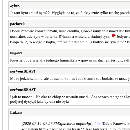
zybex
Ja tam bym zrobił tą rn22. Wygląda na to, że fucktycznie tylko trochę przod
paciorek
Dobra Panowie koniec tematu, rama calutka, główka ramy cała nawet nie tknię
normalne, uderzyła w barierka, 97km/h a właściciel żadnej ryski
Jedyne c
twoja rn12, to w ogóle bajka, tam się nic nie stało... i bałbys się tym lata
hugo69
Kwestia podejścia, dla jednego furmanka z wspawanym dachem jest git, a dla
nerVousBEAST
Moze jedzic sam nie, ale dawac to komus i codziennie soe budzic, ze moze je
nerVousBEAST
I jak to mowia... Na oko to chlop w szpitalu umarl... A w oczach rentgena i 
podjetej dycyzji jaka by ona nie byla
Lukasz__
(2020-07-14, 07:57 PM)
tpaciorek napisał(a):
[ -> ]
Dobra Panowie kon
widziałem filmik z wypadku na tej rn22. A że lagi wyrzuciło, to chyb