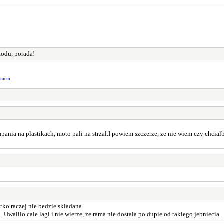
odu, porada!
aniem
.
rapania na plastikach, moto pali na strzal.I powiem szczerze, ze nie wiem czy chcia
ystko raczej nie bedzie skladana.
. Uwalilo cale lagi i nie wierze, ze rama nie dostala po dupie od takiego jebniecia...