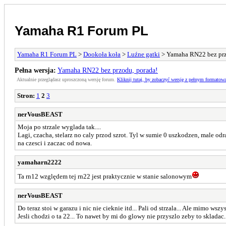
Yamaha R1 Forum PL
Yamaha R1 Forum PL
>
Dookoła koła
>
Luźne gatki
> Yamaha RN22 bez prz
Pełna wersja:
Yamaha RN22 bez przodu, porada!
Aktualnie przeglądasz uproszczoną wersję forum.
Kliknij tutaj, by zobaczyć wersję z pełnym formatow
Stron:
1
2
3
nerVousBEAST
Moja po strzale wyglada tak....
Lagi, czacha, stelarz no caly przod szrot. Tyl w sumie 0 uszkodzen, male od
na czesci i zaczac od nowa.
yamaharn2222
Ta rn12 względem tej rn22 jest praktycznie w stanie salonowym
nerVousBEAST
Do teraz stoi w garazu i nic nie cieknie itd... Pali od strzala... Ale mimo wsz
Jesli chodzi o ta 22... To nawet by mi do glowy nie przyszlo zeby to skladac..