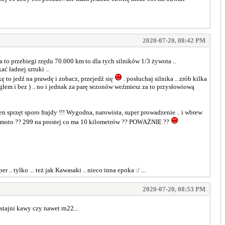
2020-07-20, 08:42 PM
 to przebiegi rzędu 70.000 km to dla tych silników 1/3 żywota ..
ać ładnej sztuki ..
ełkę to jedź na prawdę i zobacz, przejedź się
. posłuchaj silnika .. zrób kilka
łem i bez ) .. no i jednak za parę sezonów weźmiesz za to przysłowiową
en sprzęt sporo frajdy !!! Wygodna, narowista, super prowadzenie .. i wbrew
 na moto ?? 299 na prostej co ma 10 kilometrów ?? POWAŻNIE ??
.. tylko ... też jak Kawasaki .. nieco inna epoka :/ ...
2020-07-20, 08:53 PM
tajni kawy czy nawet rn22...