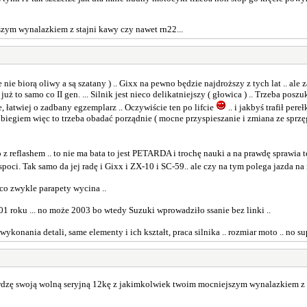
zym wynalazkiem z stajni kawy czy nawet rn22...
biorą oliwy a są szatany ) .. Gixx na pewno będzie najdroższy z tych lat .. ale za
o samo co II gen. ... Silnik jest nieco delikatniejszy ( głowica ) .. Trzeba poszuk
, łatwiej o zadbany egzemplarz .. Oczywiście ten po lifcie
.. i jakbyś trafił per
iegiem więc to trzeba obadać porządnie ( mocne przyspieszanie i zmiana ze sprzęg
o z reflashem .. to nie ma bata to jest PETARDA i trochę nauki a na prawdę sprawia t
 spoci. Tak samo da jej radę i Gixx i ZX-10 i SC-59.. ale czy na tym polega jazda
co zwykle parapety wycina ..
01 roku ... no może 2003 bo wtedy Suzuki wprowadziło ssanie bez linki ..
onania detali, same elementy i ich kształt, praca silnika .. rozmiar moto .. no super 
dzę swoją wolną seryjną 12kę z jakimkolwiek twoim mocniejszym wynalazkiem z s