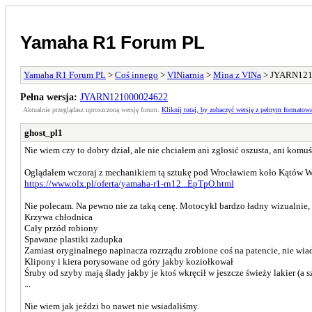
Yamaha R1 Forum PL
Yamaha R1 Forum PL
>
Coś innego
>
VINiarnia
>
Mina z VINa
> JYARN121
Pełna wersja:
JYARN121000024622
Aktualnie przeglądasz uproszczoną wersję forum.
Kliknij tutaj, by zobaczyć wersję z pełnym formatow
ghost_pl1
Nie wiem czy to dobry dział, ale nie chciałem ani zgłosić oszusta, ani komuś
Oglądałem wczoraj z mechanikiem tą sztukę pod Wrocławiem koło Kątów W
https://www.olx.pl/oferta/yamaha-r1-rn12...EpTpO.html
Nie polecam. Na pewno nie za taką cenę. Motocykl bardzo ładny wizualnie, a
Krzywa chłodnica
Cały przód robiony
Spawane plastiki zadupka
Zamiast oryginalnego napinacza rozrządu zrobione coś na patencie, nie wiad
Klipony i kiera porysowane od góry jakby koziołkował
Śruby od szyby mają ślady jakby je ktoś wkręcił w jeszcze świeży lakier (a s
...
Nie wiem jak jeździ bo nawet nie wsiadaliśmy.