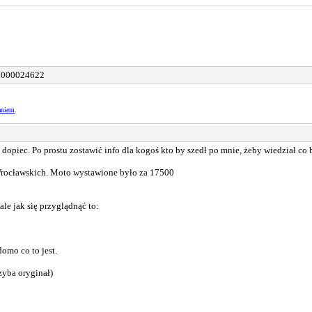
000024622
aniem
.
 dopiec. Po prostu zostawić info dla kogoś kto by szedł po mnie, żeby wiedział co b
rocławskich. Moto wystawione było za 17500
le jak się przyglądnąć to:
omo co to jest.
zyba oryginał)