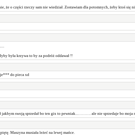
e, że o części rzeczy sam nie wiedział. Zostawiam dla potomnych, żeby ktoś się ni
....
 gdyby była krzywa to by za podróż oddawał !!
oje*** do pieca xd
ł jakbym swoją sprzedał bo ten gix to pewniak...………. ale nie sprzedaje bo moja mi
 piętę. Maszyna musiała leżeć na lewej mańce.