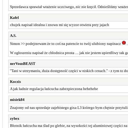
Sprzedawca sprawiał wrażenie uczciwego, nic nie kręcił. Odnieśliśmy wrażeni
Kafel
chujek napisał idealna i znowu mi się scyzor otwiera przy jajach
A.S.
Simon >> podejrzewam że to coś na patencie to twój ulubiony napinacz
..
W ogłoszeniu napisał że chłodnica prosta .... jak nie jestem upierdliwy tak
nerVousBEAST
"Tani w utrzymaniu, duża dostępność części w niskich cenach." - z tym to d
Koczis
A jak ładnie regulacja łańcucha zabezpieczona hehehehe
misiek84
Znajomy od nas sprzedaje zajebistego gixa L3 którego bym chętnie przytuli
zybex
Błotnik łańcucha ma ślad po glebie, na wysokości tej aluminiowej części na