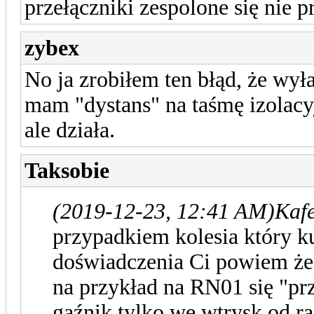
przełączniki zespolone się nie pr
zybex
No ja zrobiłem ten błąd, że wył
mam "dystans" na taśmę izolacyj
ale działa.
Taksobie
(2019-12-23, 12:41 AM)
Kafe
przypadkiem kolesia który k
doświadczenia Ci powiem że 
na przykład na RN01 się "pr
gaźnik tylko we wtrysk od r