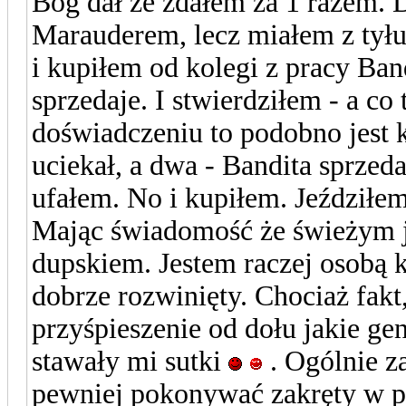
Bóg dał że zdałem za 1 razem. 
Marauderem, lecz miałem z tyłu 
i kupiłem od kolegi z pracy Ba
sprzedaje. I stwierdziłem - a 
doświadczeniu to podobno jest k
uciekał, a dwa - Bandita sprze
ufałem. No i kupiłem. Jeździłe
Mając świadomość że świeżym 
dupskiem. Jestem raczej osobą 
dobrze rozwinięty. Chociaż fak
przyśpieszenie od dołu jakie 
stawały mi sutki
. Ogólnie z
pewniej pokonywać zakręty w p