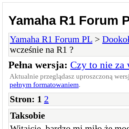
Yamaha R1 Forum 
Yamaha R1 Forum PL
>
Dookoł
wcześnie na R1 ?
Pełna wersja:
Czy to nie za
Aktualnie przeglądasz uproszczoną wers
pełnym formatowaniem
.
Stron:
1
2
Taksobie
Witajcie, bardzo mi miło że mo