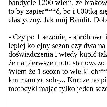
bandycie 1200 wiem, ze brakowa
to by zapier***ć, bo i 600tką si
elastyczny. Jak mój Bandit. Dob
- Czy po 1 sezonie, - spróbowal
lepiej kolejny sezon czy dwa na
doświadczenia i wtedy kupić ta
że na pierwsze moto stanowczo 
Wiem że 1 seozn to wielki ch**
km mam za sobą... Kurcze no pi
motocykl mając tylko jeden sez