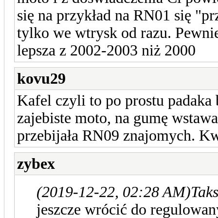
się na przykład na RN01 się "p
tylko we wtrysk od razu. Pewni
lepsza z 2002-2003 niż 2000
kovu29
Kafel czyli to po prostu padaka
zajebiste moto, na gumę wstawał
przebijała RN09 znajomych. Kwes
zybex
(2019-12-22, 02:28 AM)
Taks
jeszcze wrócić do regulowan