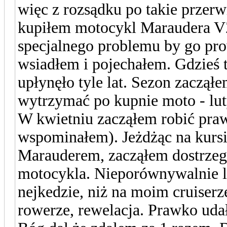
więc z rozsądku po takie przerw
kupiłem motocykl Maraudera VZ
specjalnego problemu by go pro
wsiadłem i pojechałem. Gdzieś 
upłynęło tyle lat. Sezon zaczął
wytrzymać po kupnie moto - lu
W kwietniu zacząłem robić praw
wspominałem). Jeżdżąc na kurs
Marauderem, zacząłem dostrzeg
motocykla. Nieporównywalnie le
nejkedzie, niż na moim cruiserze
rowerze, rewelacja. Prawko udało