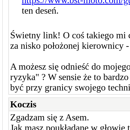
https://www.bst-moto.com/gu
ten deseń.
Świetny link! O coś takiego mi 
za nisko położonej kierownicy 
A możesz się odnieść do mojego
ryzyka" ? W sensie że to bardzo
być przy granicy swojego techn
Koczis
Zgadzam się z Asem.
Jak masz poukładane w głowie to