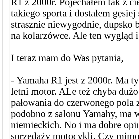
R1 z 2000r. Pojechałem tak z c
takiego sporta i dostałem gęsie
strasznie niewygodnie, dupsko 
na kolarzówce. Ale ten wygląd i
I teraz mam do Was pytania,
- Yamaha R1 jest z 2000r. Ma ty
letni motor. ALe też chyba dużo
pałowania do czerwonego pola 
podobno z salonu Yamahy, ma ws
niemieckich. No i ma dobre opin
sprzedaży motocykli. Czy mimo