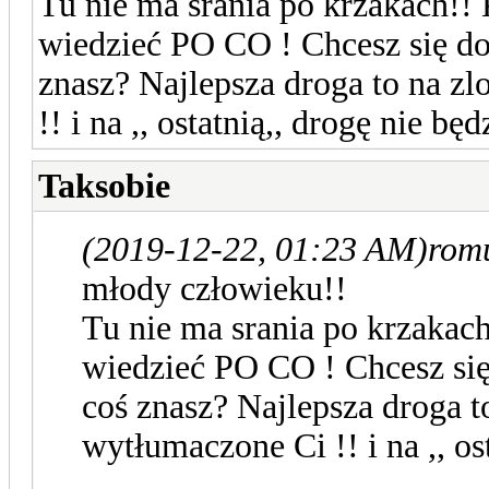
Tu nie ma srania po krzakach!! 
wiedzieć PO CO ! Chcesz się do
znasz? Najlepsza droga to na zl
!! i na ,, ostatnią,, drogę nie bę
Taksobie
(2019-12-22, 01:23 AM)
romu
młody człowieku!!
Tu nie ma srania po krzakach
wiedzieć PO CO ! Chcesz się
coś znasz? Najlepsza droga to
wytłumaczone Ci !! i na ,, os