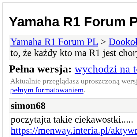
Yamaha R1 Forum 
Yamaha R1 Forum PL
>
Dookoł
to, że każdy kto ma R1 jest chory
Pełna wersja:
wychodzi na to
Aktualnie przeglądasz uproszczoną wers
pełnym formatowaniem
.
simon68
poczytajta takie ciekawostki.....
https://menway.interia.pl/aktyw