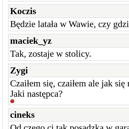
Koczis
Będzie latała w Wawie, czy gdzie
maciek_yz
Tak, zostaje w stolicy.
Zygi
Czaiłem się, czaiłem ale jak się
Jaki następca?
cineks
Od czego ci tak posadzka w gar