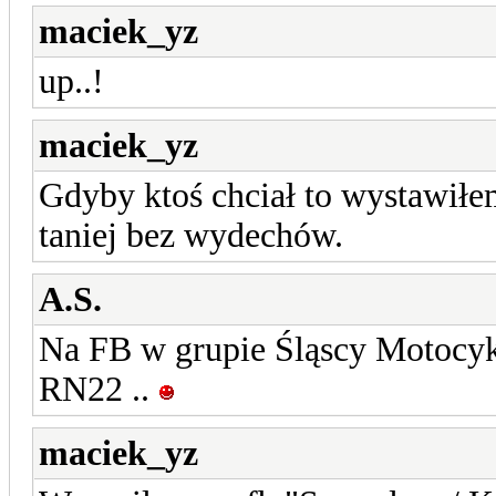
maciek_yz
up..!
maciek_yz
Gdyby ktoś chciał to wystawiłem
taniej bez wydechów.
A.S.
Na FB w grupie Śląscy Motocykli
RN22 ..
maciek_yz