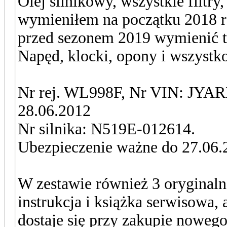
Olej silnikowy, wszystkie filtr
wymieniłem na początku 2018 r
przed sezonem 2019 wymienić tylk
Napęd, klocki, opony i wszystk
Nr rej. WL998F, Nr VIN: JYARN
28.06.2012
Nr silnika: N519E-012614.
Ubezpieczenie ważne do 27.06.2
W zestawie również 3 oryginaln
instrukcja i książka serwisowa, 
dostaje się przy zakupie noweg