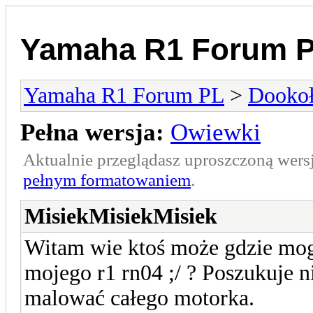
Yamaha R1 Forum 
Yamaha R1 Forum PL
>
Dookoł
Pełna wersja:
Owiewki
Aktualnie przeglądasz uproszczoną wers
pełnym formatowaniem
.
MisiekMisiekMisiek
Witam wie ktoś może gdzie mogę
mojego r1 rn04 ;/ ? Poszukuje ni
malować całego motorka.