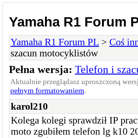
Yamaha R1 Forum 
Yamaha R1 Forum PL
>
Coś in
szacun motocyklistów
Pełna wersja:
Telefon i sza
Aktualnie przeglądasz uproszczoną wers
pełnym formatowaniem
.
karol210
Kolega kolegi sprawdził IP prac
moto zgubiłem telefon lg k10 20