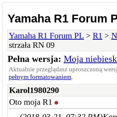
Yamaha R1 Forum 
Yamaha R1 Forum PL
>
R1
>
N
strzała RN 09
Pełna wersja:
Moja niebiesk
Aktualnie przeglądasz uproszczoną wers
pełnym formatowaniem
.
Karol1980290
Oto moja R1
(2018-03-21, 07:32 PM)
Kar