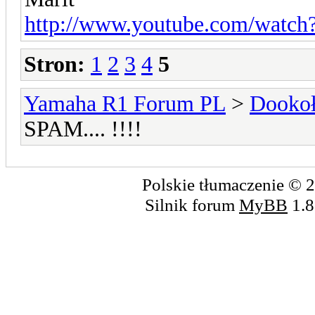
http://www.youtube.com/watc
Stron:
1
2
3
4
5
Yamaha R1 Forum PL
>
Dookoł
SPAM.... !!!!
Polskie tłumaczenie ©
Silnik forum
MyBB
1.8