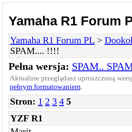
Yamaha R1 Forum 
Yamaha R1 Forum PL
>
Dookoł
SPAM.... !!!!
Pełna wersja:
SPAM.. SPAM..
Aktualnie przeglądasz uproszczoną wers
pełnym formatowaniem
.
Stron:
1
2
3
4
5
YZF R1
Marit