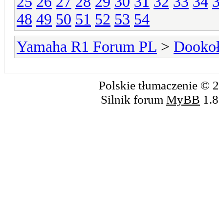
25
26
27
28
29
30
31
32
33
34
48
49
50
51
52
53
54
Yamaha R1 Forum PL
>
Dookoł
Polskie tłumaczenie ©
Silnik forum
MyBB
1.8