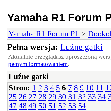
Yamaha R1 Forum 
Yamaha R1 Forum PL
>
Dookoł
Pełna wersja:
Luźne gatki
Aktualnie przeglądasz uproszczoną wers
pełnym formatowaniem
.
Luźne gatki
Stron:
1
2
3
4
5
6
7
8
9
10
11
1
25
26
27
28
29
30
31
32
33
34
47
48
49
50
51
52
53
54