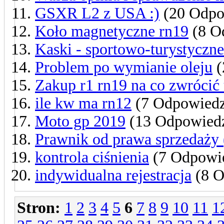
GSXR L2 z USA :)
(20 Odpo
Koło magnetyczne rn19
(8 O
Kaski - sportowo-turystyczne
Problem po wymianie oleju
(
Zakup r1 rn19 na co zwrócić
ile kw ma rn12
(7 Odpowiedz
Moto gp 2019
(13 Odpowiedz
Prawnik od prawa sprzedaży 
kontrola ciśnienia
(7 Odpowie
indywidualna rejestracja
(8 O
Stron:
1
2
3
4
5
6
7
8
9
10
11
1