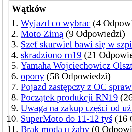
Wątków
Wyjazd co wybrac
(4 Odpowi
Moto Zimą
(9 Odpowiedzi)
Szef skurwiel bawi się w szp
skradziono rn19
(21 Odpowie
Yamaha Wojciechowicz Olsz
opony
(58 Odpowiedzi)
Pojazd zastępczy z OC sprawc
Początek produkcji RN19
(26
Uwaga na zakup części od uż
SuperMoto do 11-12 tyś
(16 
Brak moda u żaby
(0 Odpowi