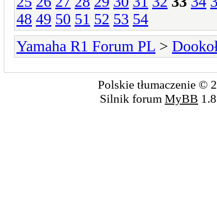
25
26
27
28
29
30
31
32
33
34
48
49
50
51
52
53
54
Yamaha R1 Forum PL
>
Dookoł
Polskie tłumaczenie ©
Silnik forum
MyBB
1.8