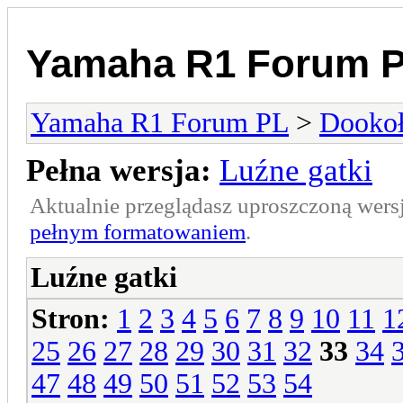
Yamaha R1 Forum 
Yamaha R1 Forum PL
>
Dookoł
Pełna wersja:
Luźne gatki
Aktualnie przeglądasz uproszczoną wers
pełnym formatowaniem
.
Luźne gatki
Stron:
1
2
3
4
5
6
7
8
9
10
11
1
25
26
27
28
29
30
31
32
33
34
47
48
49
50
51
52
53
54