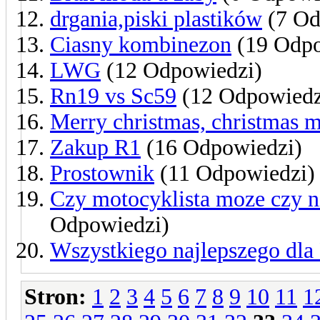
drgania,piski plastików
(7 Od
Ciasny kombinezon
(19 Odpo
LWG
(12 Odpowiedzi)
Rn19 vs Sc59
(12 Odpowiedz
Merry christmas, christmas m
Zakup R1
(16 Odpowiedzi)
Prostownik
(11 Odpowiedzi)
Czy motocyklista moze czy 
Odpowiedzi)
Wszystkiego najlepszego dla
Stron:
1
2
3
4
5
6
7
8
9
10
11
1