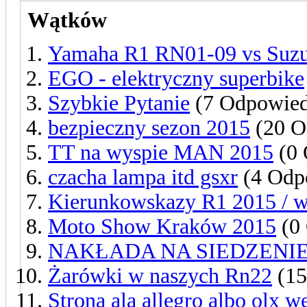
Wątków
Yamaha R1 RN01-09 vs Suz
EGO - elektryczny superbike
Szybkie Pytanie
(7 Odpowied
bezpieczny sezon 2015
(20 O
TT na wyspie MAN 2015
(0 
czacha lampa itd gsxr
(4 Odp
Kierunkowskazy R1 2015 / 
Moto Show Kraków 2015
(0 
NAKŁADA NA SIEDZENIE
Żarówki w naszych Rn22
(15
Strona ala allegro albo olx we