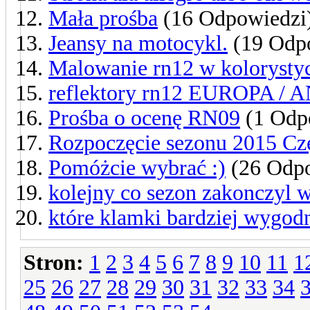
Mała prośba
(16 Odpowiedzi
Jeansy na motocykl.
(19 Odp
Malowanie rn12 w kolorystyce
reflektory rn12 EUROPA / AN
Prośba o ocenę RN09
(1 Odp
Rozpoczęcie sezonu 2015 Cz
Pomóżcie wybrać :)
(26 Odpo
kolejny co sezon zakonczyl w
które klamki bardziej wygodn
Stron:
1
2
3
4
5
6
7
8
9
10
11
1
25
26
27
28
29
30
31
32
33
34