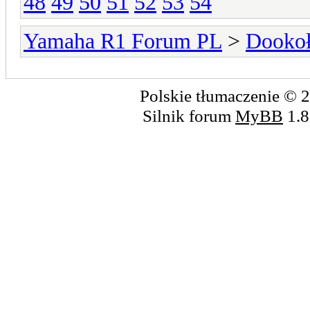
48
49
50
51
52
53
54
Yamaha R1 Forum PL
>
Dookoł
Polskie tłumaczenie ©
Silnik forum
MyBB
1.8