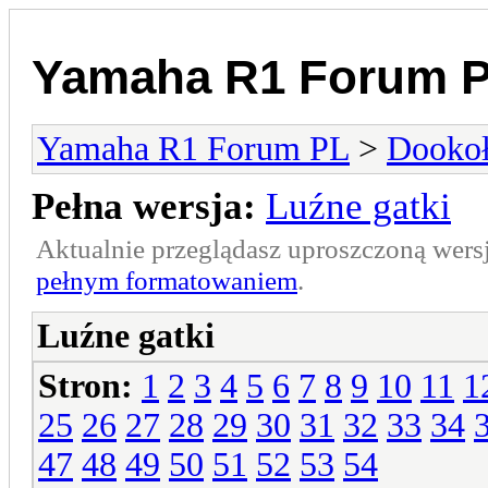
Yamaha R1 Forum 
Yamaha R1 Forum PL
>
Dookoł
Pełna wersja:
Luźne gatki
Aktualnie przeglądasz uproszczoną wers
pełnym formatowaniem
.
Luźne gatki
Stron:
1
2
3
4
5
6
7
8
9
10
11
1
25
26
27
28
29
30
31
32
33
34
47
48
49
50
51
52
53
54