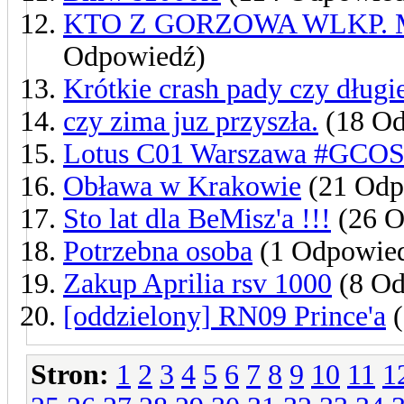
KTO Z GORZOWA WLKP. 
Odpowiedź)
Krótkie crash pady czy długi
czy zima juz przyszła.
(18 Od
Lotus C01 Warszawa #GCO
Obława w Krakowie
(21 Odp
Sto lat dla BeMisz'a !!!
(26 O
Potrzebna osoba
(1 Odpowie
Zakup Aprilia rsv 1000
(8 Od
[oddzielony] RN09 Prince'a
(
Stron:
1
2
3
4
5
6
7
8
9
10
11
1