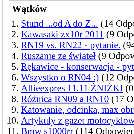
Wątków
Stund ...od A do Z...
(14 Odp
Kawasaki zx10r 2011
(9 Odp
RN19 vs. RN22 - pytanie.
(9
Ruszanie ze świateł
(9 Odpow
Rękawice - konserwacja - pyt
Wszystko o RN04 :)
(12 Odp
Allieexpres 11.11 ŻNIŻKI
(0
Różnica RN09 a RN10
(17 O
Katowanie, odcinka, max obro
Artykuły z gazet motocyklo
Bmw s1000rr
(114 Odpowied