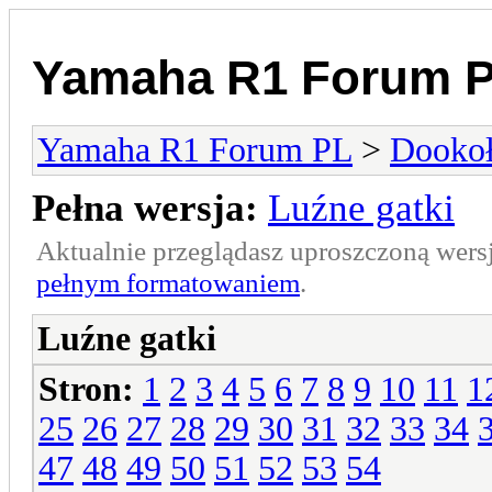
Yamaha R1 Forum 
Yamaha R1 Forum PL
>
Dookoł
Pełna wersja:
Luźne gatki
Aktualnie przeglądasz uproszczoną wers
pełnym formatowaniem
.
Luźne gatki
Stron:
1
2
3
4
5
6
7
8
9
10
11
1
25
26
27
28
29
30
31
32
33
34
47
48
49
50
51
52
53
54