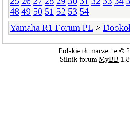
25
26
27
28
29
30
31
32
33
34
48
49
50
51
52
53
54
Yamaha R1 Forum PL
>
Dookoł
Polskie tłumaczenie ©
Silnik forum
MyBB
1.8