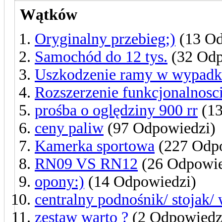
Wątków
Oryginalny przebieg;)
(13 Od
Samochód do 12 tys.
(32 Odp
Uszkodzenie ramy w wypad
Rozszerzenie funkcjonalnosc
prośba o oględziny 900 rr
(13
ceny paliw
(97 Odpowiedzi)
Kamerka sportowa
(227 Odp
RN09 VS RN12
(26 Odpowie
opony:)
(14 Odpowiedzi)
centralny podnośnik/ stojak
zestaw warto ?
(2 Odpowiedz