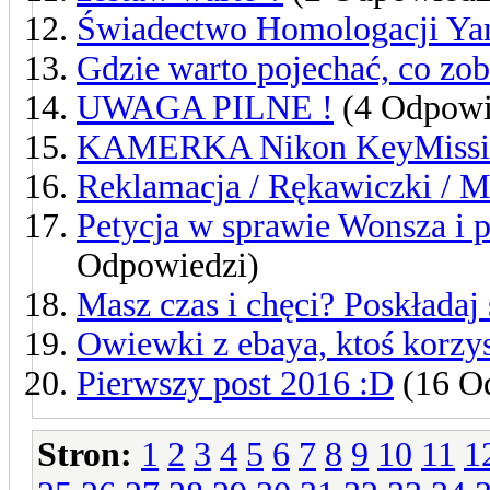
Świadectwo Homologacji Y
Gdzie warto pojechać, co zob
UWAGA PILNE !
(4 Odpowi
KAMERKA Nikon KeyMissi
Reklamacja / Rękawiczki / 
Petycja w sprawie Wonsza i 
Odpowiedzi)
Masz czas i chęci? Poskładaj
Owiewki z ebaya, ktoś korzys
Pierwszy post 2016 :D
(16 O
Stron:
1
2
3
4
5
6
7
8
9
10
11
1