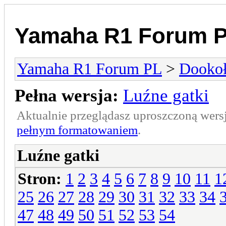
Yamaha R1 Forum 
Yamaha R1 Forum PL
>
Dookoł
Pełna wersja:
Luźne gatki
Aktualnie przeglądasz uproszczoną wers
pełnym formatowaniem
.
Luźne gatki
Stron:
1
2
3
4
5
6
7
8
9
10
11
1
25
26
27
28
29
30
31
32
33
34
47
48
49
50
51
52
53
54