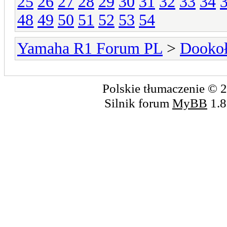
25
26
27
28
29
30
31
32
33
34
48
49
50
51
52
53
54
Yamaha R1 Forum PL
>
Dookoł
Polskie tłumaczenie ©
Silnik forum
MyBB
1.8