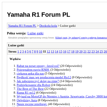
Yamaha R1 Forum PL
Yamaha R1 Forum PL
>
Dookoła koła
> Luźne gatki
Pełna wersja:
Luźne gatki
Aktualnie przeglądasz uproszczoną wersję forum.
Kliknij tutaj, by zobaczyć wersję z pełnym formatow
Luźne gatki
Stron:
1
2
3
4
5
6
7
8
9
10
11
12
13
14
15
16
17
18
19
20
21
22
23
24
25
26
Wątków
Rabat na nowe opony - ktoś/coś?
(20 Odpowiedzi)
Pożegnałem swoją RN09.
(3 Odpowiedzi)
ciekawa apka dla nas
(5 Odpowiedzi)
Prędkość max wg producenta model Rn12
(9 Odpowiedzi)
Jak zabezpieczyć skórę na zimę?
(14 Odpowiedzi)
Podziękowanie dla Robot
(24 Odpowiedzi)
The Best of The Best
(22 Odpowiedzi)
Rama R1 rn12
(6 Odpowiedzi)
Wyjazd na MotoGP do Niemiec i Austria, Szwajcaria, Czechy 3800 k
Oględziny Auta
(8 Odpowiedzi)
Nasze roczne przebiegi.
(46 Odpowiedzi)