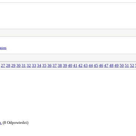
aniem
.
27
28
29
30
31
32
33
34
35
36
37
38
39
40
41
42
43
44
45
46
47
48
49
50
51
52
m.
(8 Odpowiedzi)