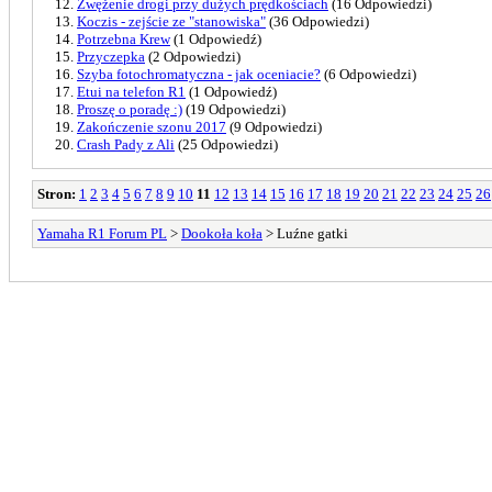
Zwężenie drogi przy dużych prędkościach
(16 Odpowiedzi)
Koczis - zejście ze "stanowiska"
(36 Odpowiedzi)
Potrzebna Krew
(1 Odpowiedź)
Przyczepka
(2 Odpowiedzi)
Szyba fotochromatyczna - jak oceniacie?
(6 Odpowiedzi)
Etui na telefon R1
(1 Odpowiedź)
Proszę o poradę :)
(19 Odpowiedzi)
Zakończenie szonu 2017
(9 Odpowiedzi)
Crash Pady z Ali
(25 Odpowiedzi)
Stron:
1
2
3
4
5
6
7
8
9
10
11
12
13
14
15
16
17
18
19
20
21
22
23
24
25
26
Yamaha R1 Forum PL
>
Dookoła koła
> Luźne gatki