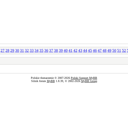
27
28
29
30
31
32
33
34
35
36
37
38
39
40
41
42
43
44
45
46
47
48
49
50
51
52
Polskie tłumaczenie © 2007-2026
Polski Support MyBB
Silnik forum
MyBB
1.8.39, © 2002-2026
MyBB Group