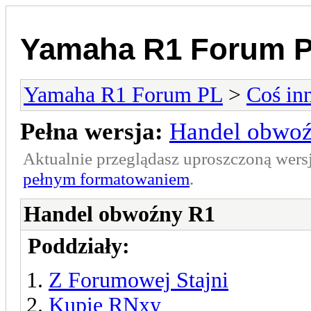
Yamaha R1 Forum 
Yamaha R1 Forum PL
>
Coś in
Pełna wersja:
Handel obwo
Aktualnie przeglądasz uproszczoną wers
pełnym formatowaniem
.
Handel obwoźny R1
Poddziały:
Z Forumowej Stajni
Kupię RNxy