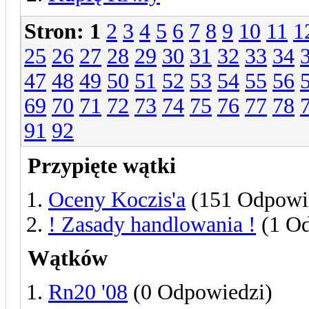
Stron:
1
2
3
4
5
6
7
8
9
10
11
1
25
26
27
28
29
30
31
32
33
34
47
48
49
50
51
52
53
54
55
56
69
70
71
72
73
74
75
76
77
78
91
92
Przypięte wątki
Oceny Koczis'a
(151 Odpowi
! Zasady handlowania !
(1 O
Wątków
Rn20 '08
(0 Odpowiedzi)