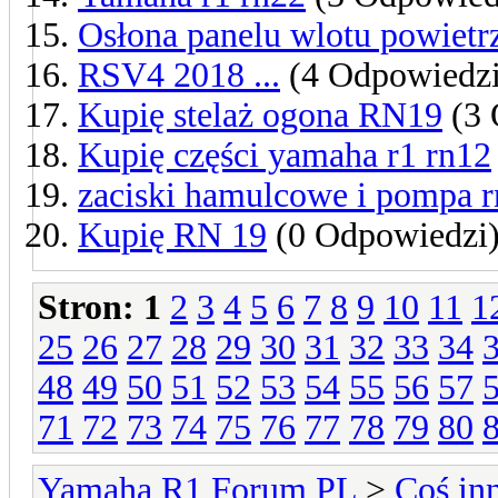
Osłona panelu wlotu powietr
RSV4 2018 ...
(4 Odpowiedzi
Kupię stelaż ogona RN19
(3 
Kupię części yamaha r1 rn12
zaciski hamulcowe i pompa 
Kupię RN 19
(0 Odpowiedzi
Stron:
1
2
3
4
5
6
7
8
9
10
11
1
25
26
27
28
29
30
31
32
33
34
48
49
50
51
52
53
54
55
56
57
71
72
73
74
75
76
77
78
79
80
Yamaha R1 Forum PL
>
Coś in