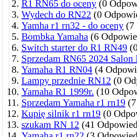
R1 RN65 do oceny
(0 Odpow
Wydech do RN22
(0 Odpowie
Yamha r1 rn32 - do oceny
(7
Bombka Yamaha
(6 Odpowie
Switch starter do R1 RN49
(0
Sprzedam RN65 2024 Salon 
Yamaha R1 RN04
(4 Odpowi
Lampy przednie RN12
(0 Od
Yamaha R1 1999r.
(10 Odpow
Sprzedam Yamaha r1 rn19
(7
Kupię silnik r1 rn19
(0 Odpo
szukam RN 12
(41 Odpowied
Yamaha r1 rn22
(3 Odpowied